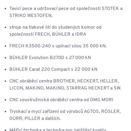
Tavicí pece a udržovací pece od společností STOTEK a
STRIKO WESTOFEN.
stroje na tlakové lití do studených komor od
společností FRECH, BÜHLER a IDRA
FRECH K3500-240 s upínací silou 35 000 kN.
BÜHLER Evolution B270D s 27 000 kN
BÜHLER Carat 220 Compact s 22 000 kN
CNC obráběcí centra BROTHER, HECKERT, HELLER,
LICON, MAKINO, MAKINO, STARRAG HECKERT a SW.
CNC soustružnická obráběcí centra od DMG MORI
Tryskací a mycí zařízení od výrobců AGTOS, RÖSLER,
DÜRR, PILLER a dalších.
Měřící technika a technika pro zajištění kvality