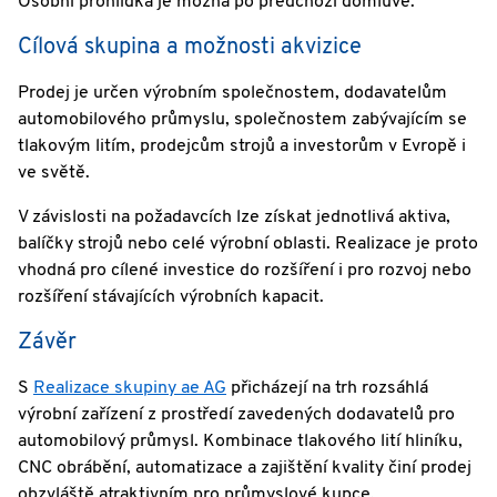
Osobní prohlídka je možná po předchozí domluvě.
Cílová skupina a možnosti akvizice
Prodej je určen výrobním společnostem, dodavatelům
automobilového průmyslu, společnostem zabývajícím se
tlakovým litím, prodejcům strojů a investorům v Evropě i
ve světě.
V závislosti na požadavcích lze získat jednotlivá aktiva,
balíčky strojů nebo celé výrobní oblasti. Realizace je proto
vhodná pro cílené investice do rozšíření i pro rozvoj nebo
rozšíření stávajících výrobních kapacit.
Závěr
S
Realizace skupiny ae AG
přicházejí na trh rozsáhlá
výrobní zařízení z prostředí zavedených dodavatelů pro
automobilový průmysl. Kombinace tlakového lití hliníku,
CNC obrábění, automatizace a zajištění kvality činí prodej
obzvláště atraktivním pro průmyslové kupce.