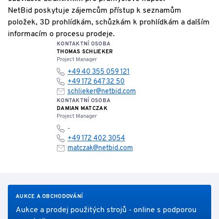
NetBid poskytuje zájemcům přístup k seznamům
položek, 3D prohlídkám, schůzkám k prohlídkám a dalším
informacím o procesu prodeje.
KONTAKTNÍ OSOBA
THOMAS SCHLIEKER
Project Manager
+49 40 355 059 121
+49 172 647 32 50
schlieker@netbid.com
KONTAKTNÍ OSOBA
DAMIAN MATCZAK
Project Manager
-
+49 172 402 3054
matczak@netbid.com
AUKCE A OBCHODOVÁNÍ
Aukce a prodej použitých strojů - online s podporou