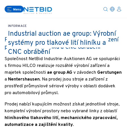
Menu
INFORMACE
Industrial auction ae group: Výrobní
Průmyslová aukce ae group: Výrobní zařízení
systémy pro tlakové lití hliníku a
pro tlakové lití hliníku a CNC obrábění
CNC obrábění
Společnost NetBid Industrie-Auktionen AG ve spolupráci
s firmou HILCO realizuje rozsáhlé výrobní zařízení a
majetek společnosti
ae group AG
v závodech
Gerstungen
a
Nentershausen
. Na prodej jsou stroje a zařízení z
prostředí průmyslové sériové výroby v oblasti dodávek
pro automobilový průmysl.
Prodej nabízí kupujícím možnost získat jednotlivé stroje,
kompletní výrobní prostory nebo vybrané linky z oblastí
hliníkového tlakového lití, mechanického zpracování,
automatizace a zajištění kvality
.