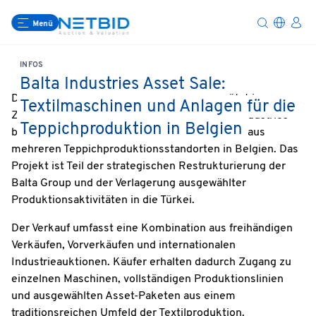
Menü
INFOS
Balta Industries Asset Sale:
Die NetBid Industrie-Auktionen AG unterstützt in
Textilmaschinen und Anlagen für die
Zusammenarbeit mit Gordon Brothers Balta Industries
Teppichproduktion in Belgien
beim Verkauf industrieller Produktionsanlagen aus
mehreren Teppichproduktionsstandorten in Belgien. Das
Projekt ist Teil der strategischen Restrukturierung der
Balta Group und der Verlagerung ausgewählter
Produktionsaktivitäten in die Türkei.
Der Verkauf umfasst eine Kombination aus freihändigen
Verkäufen, Vorverkäufen und internationalen
Industrieauktionen. Käufer erhalten dadurch Zugang zu
einzelnen Maschinen, vollständigen Produktionslinien
und ausgewählten Asset-Paketen aus einem
traditionsreichen Umfeld der Textilproduktion.