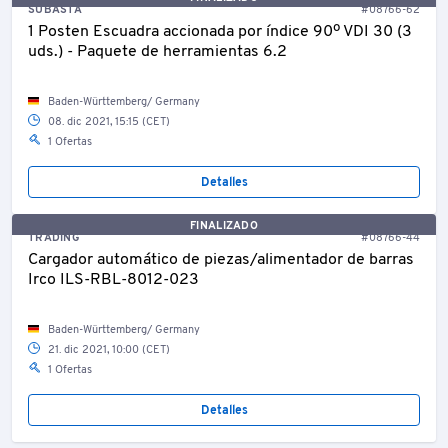
SUBASTA
#08766-62
1 Posten Escuadra accionada por índice 90º VDI 30 (3
uds.) - Paquete de herramientas 6.2
Baden-Württemberg/ Germany
08. dic 2021, 15:15 (CET)
1 Ofertas
Detalles
FINALIZADO
TRADING
#08766-44
Cargador automático de piezas/alimentador de barras
Irco ILS-RBL-8012-023
Baden-Württemberg/ Germany
21. dic 2021, 10:00 (CET)
1 Ofertas
Detalles