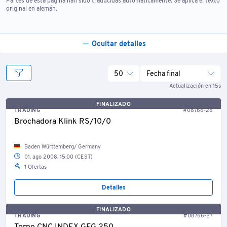
Partes de esta página han sido traducidas automáticamente. Se aplica el texto
original en alemán.
Ocultar detalles
50
Fecha final
Actualización en 15s
FINALIZADO
TRADING
#08766-26
Brochadora Klink RS/10/0
Baden Württemberg/ Germany
01. ago 2008, 15:00 (CEST)
1 Ofertas
Detalles
FINALIZADO
TRADING
#08766-27