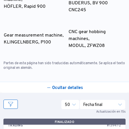
BUDERUS, BV 900
HÖFLER, Rapid 900
CNC245
CNC gear hobbing
Gear measurement machine,
machines,
KLINGELNBERG, P100
MODUL, ZFWZ08
Partes de esta página han sido traducidas automáticamente. Se aplica el texto
original en alemán.
Ocultar detalles
50
Fecha final
Actualización en 15s
FINALIZADO
TRADING
#13947-2