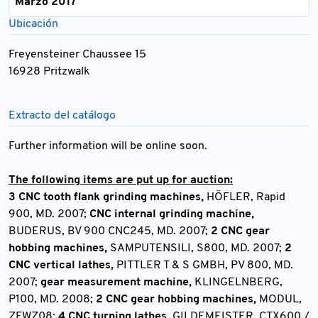
Marzo 2017
Ubicación
Freyensteiner Chaussee 15
16928 Pritzwalk
Extracto del catálogo
Further information will be online soon.
The following items are put up for auction:
3 CNC tooth flank grinding machines,
HÖFLER, Rapid
900, MD. 2007;
CNC internal grinding machine,
BUDERUS, BV 900 CNC245, MD. 2007;
2 CNC gear
hobbing machines,
SAMPUTENSILI, S800, MD. 2007;
2
CNC vertical lathes,
PITTLER T & S GMBH, PV 800, MD.
2007;
gear measurement machine,
KLINGELNBERG,
P100, MD. 2008;
2 CNC gear hobbing machines,
MODUL,
ZFWZ08;
4 CNC turning lathes,
GILDEMEISTER, CTX600 /