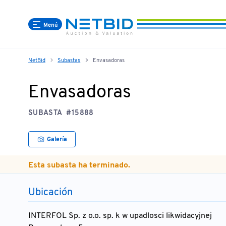
Menú
NetBid
Subastas
Envasadoras
Envasadoras
SUBASTA
#15888
Galería
Esta subasta ha terminado.
Ubicación
INTERFOL Sp. z o.o. sp. k w upadlosci likwidacyjnej