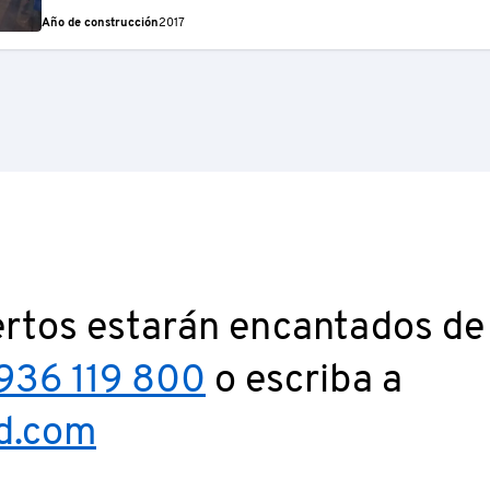
Año de construcción
2017
rtos estarán encantados de 
936 119 800
o escriba a
d.com