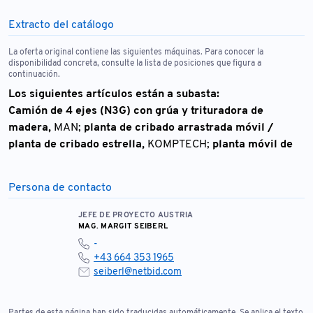
Extracto del catálogo
La oferta original contiene las siguientes máquinas. Para conocer la
disponibilidad concreta, consulte la lista de posiciones que figura a
continuación.
Los siguientes artículos están a subasta:
Camión de 4 ejes (N3G) con grúa y trituradora de
madera,
MAN;
planta de cribado arrastrada móvil /
planta de cribado estrella,
KOMPTECH;
planta móvil de
compostaje/cribado,
KOMPTECH;
2 plantas de reciclaje
transportables / plantas de separación,
J.D. AUSTRIA;
Persona de contacto
planta de reciclaje transportable,
KOMPTECH;
4
generadores de energía de emergencia,
WFM
JEFE DE PROYECTO AUSTRIA
GENERATORS;
MAG. MARGIT SEIBERL
2 manipuladores de materiales sobre
ruedas,
LIEBHERR
-
+43 664 353 1965
seiberl@netbid.com