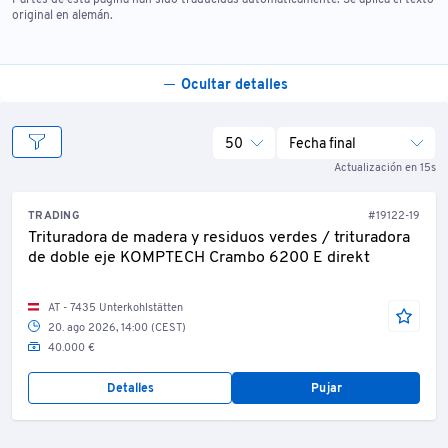
Partes de esta página han sido traducidas automáticamente. Se aplica el texto
original en alemán.
Ocultar detalles
50
Fecha final
Actualización en 15s
TRADING
#19122-19
Trituradora de madera y residuos verdes / trituradora
de doble eje KOMPTECH Crambo 6200 E direkt
AT - 7435 Unterkohlstätten
20. ago 2026, 14:00 (CEST)
40.000 €
Detalles
Pujar