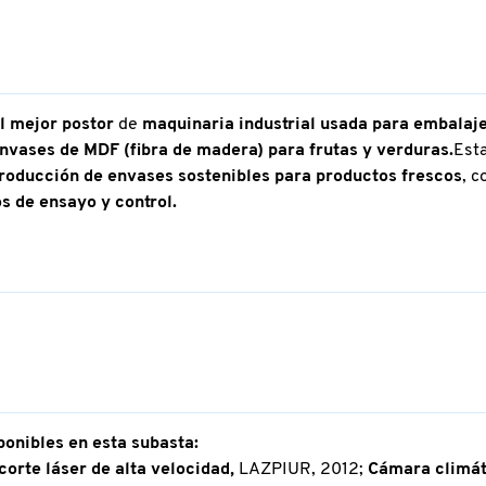
l mejor postor
de
maquinaria industrial usada para embalaj
nvases de MDF (fibra de madera) para frutas y verduras.
Est
roducción de envases sostenibles para productos frescos
, c
s de ensayo y control.
ponibles en esta subasta:
orte láser de alta velocidad,
LAZPIUR, 2012;
Cámara climát