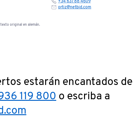
+34 637 88 4609
ortiz@netbid.com
texto original en alemán.
rtos estarán encantados de 
936 119 800
o escriba a
d.com