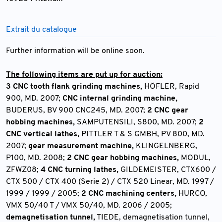
Extrait du catalogue
Further information will be online soon.
The following items are put up for auction:
3 CNC tooth flank grinding machines,
HÖFLER, Rapid
900, MD. 2007;
CNC internal grinding machine,
BUDERUS, BV 900 CNC245, MD. 2007;
2 CNC gear
hobbing machines,
SAMPUTENSILI, S800, MD. 2007;
2
CNC vertical lathes,
PITTLER T & S GMBH, PV 800, MD.
2007;
gear measurement machine,
KLINGELNBERG,
P100, MD. 2008;
2 CNC gear hobbing machines,
MODUL,
ZFWZ08;
4 CNC turning lathes,
GILDEMEISTER, CTX600 /
CTX 500 / CTX 400 (Serie 2) / CTX 520 Linear, MD. 1997 /
1999 / 1999 / 2005;
2 CNC machining centers,
HURCO,
VMX 50/40 T / VMX 50/40, MD. 2006 / 2005;
demagnetisation tunnel,
TIEDE, demagnetisation tunnel,