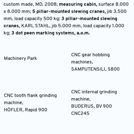
custom made, MD. 2008;
measuring cabin,
surface 8.000
x 8.000 mm;
5 pillar-mounted slewing cranes,
jib 3.500
mm, load capacity 500 kg;
3 pillar-mounted slewing
cranes,
KARL STAHL, jib 5.000 mm, load capacity 1.000
kg;
3 dot peen marking systems, a.o.m.
CNC gear hobbing
Machinery Park
machines,
SAMPUTENSILI, S800
CNC internal grinding
CNC tooth flank grinding
machine,
machine,
BUDERUS, BV 900
HÖFLER, Rapid 900
CNC245