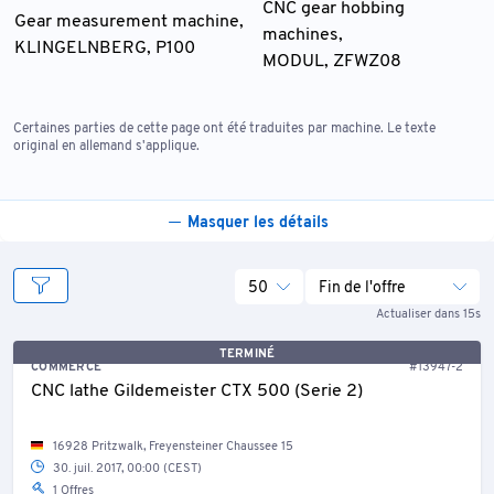
CNC gear hobbing
Gear measurement machine,
machines,
KLINGELNBERG, P100
MODUL, ZFWZ08
Certaines parties de cette page ont été traduites par machine. Le texte
original en allemand s'applique.
Masquer les détails
50
Fin de l'offre
Actualiser dans 15s
TERMINÉ
COMMERCE
#13947-2
CNC lathe Gildemeister CTX 500 (Serie 2)
16928 Pritzwalk, Freyensteiner Chaussee 15
30. juil. 2017, 00:00 (CEST)
1 Offres