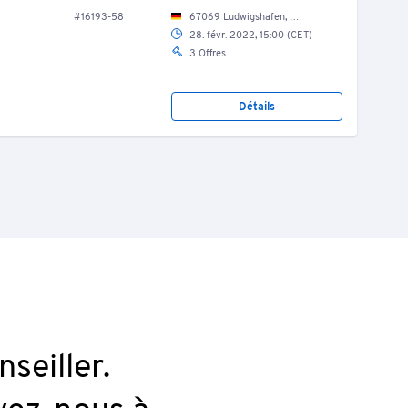
#16193-58
67069 Ludwigshafen, Nordring 46/ Fuhrpark
28. févr. 2022, 15:00 (CET)
3 Offres
Détails
seiller.