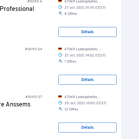
#16193-6
67069 Ludwigshafen, Nordring 46/ Verwaltung/ EG/ Werkzeuglager
Professional
27. oct. 2021, 10:30 (CEST)
8 Offres
Détails
#16193-64
67069 Ludwigshafen, Nordring 46/ Fuhrpark
27. oct. 2021, 14:52 (CEST)
1 Offres
Détails
#16193-57
67069 Ludwigshafen, Nordring 46/ Fuhrpark
ure Anssems
29. oct. 2021, 10:00 (CEST)
13 Offres
Détails