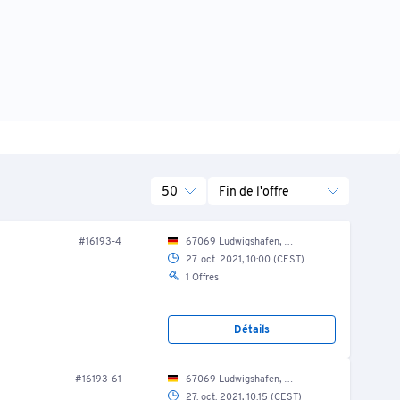
50
Fin de l'offre
#16193-4
67069 Ludwigshafen, Nordring 46/ Verwaltung/ EG/ Serverraum
27. oct. 2021, 10:00 (CEST)
1 Offres
Détails
#16193-61
67069 Ludwigshafen, Nordring 46/ Fuhrpark
27. oct. 2021, 10:15 (CEST)