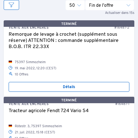
50
Fin de l'offre
Actualiser dans 15s
TERMINÉ
VENTE AUX ENCHÈRES
#16487-2
Remorque de levage à crochet (supplément sous
réserve) ATTENTION : commande supplémentaire
B.O.B. ITR 22.33X
75397 Simmozheim
19. mai 2022, 12:20 (CEST)
10 Offres
Détails
TERMINÉ
VENTE AUX ENCHÈRES
#16487-1
Tracteur agricole Fendt 724 Vario S4
Rötestr. 3, 75397 Simmozheim
21. juil. 2022, 15:18 (CEST)