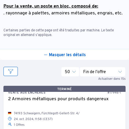
Pour la vente, un poste en bloc, composé de:
. rayonnage à palettes, armoires métalliques, engrais, etc.
Certaines parties de cette page ont été traduites par machine. Le texte
original en allemand s'applique.
Masquer les détails
50
Fin de l'offre
Actualiser dans 15s
TERMINÉ
VENTE AUX ENCHÈRES
#17946-1
2 Armoires métalliques pour produits dangereux
74193 Schwaigern, Fürchtegott-Gellert-Str. 4/
24. oct. 2024, 11:58 (CEST)
1 Offres