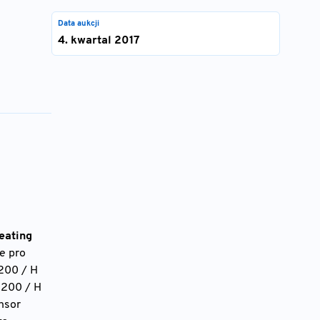
Data aukcji
4. kwartal 2017
eating
me pro
4200 / H
3.200 / H
nsor