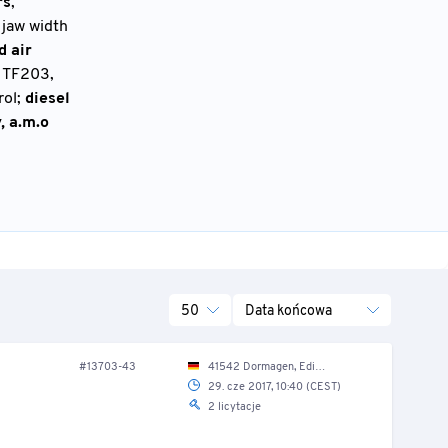
rs
,
jaw width
d air
, TF203,
rol;
diesel
, a.m.o
50
Data końcowa
#13703-43
41542 Dormagen, Edisonstr. 2a/ Produktionshalle
29. cze 2017, 10:40 (CEST)
2 licytacje