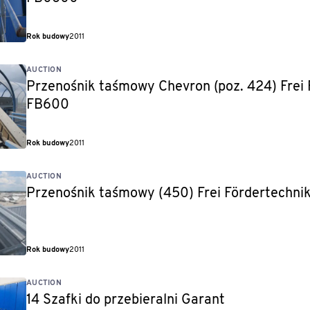
Rok budowy
2011
AUCTION
Przenośnik taśmowy Chevron (poz. 424) Frei 
FB600
Rok budowy
2011
AUCTION
Przenośnik taśmowy (450) Frei Fördertechni
Rok budowy
2011
AUCTION
14 Szafki do przebieralni Garant