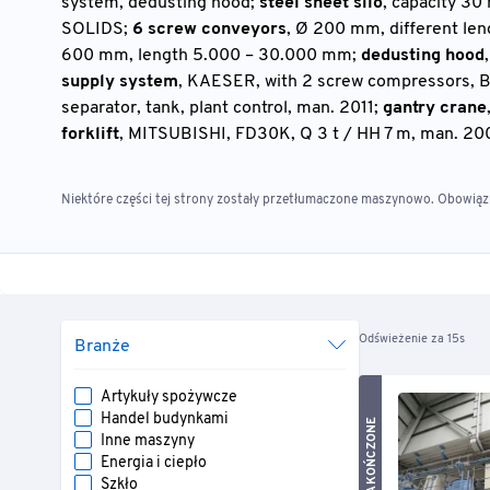
system, dedusting hood;
steel sheet silo
, capacity 3
SOLIDS;
6 screw conveyors
, Ø 200 mm, different len
600 mm, length 5.000 – 30.000 mm;
dedusting hood
supply system
, KAESER, with 2 screw compressors, BS
separator, tank, plant control, man. 2011;
gantry crane
forklift
, MITSUBISHI, FD30K, Q 3 t / HH 7 m, man. 20
Niektóre części tej strony zostały przetłumaczone maszynowo. Obowiązuj
Odświeżenie za 15s
Branże
Artykuły spożywcze
Handel budynkami
ZAKOŃCZONE
Inne maszyny
Energia i ciepło
Szkło