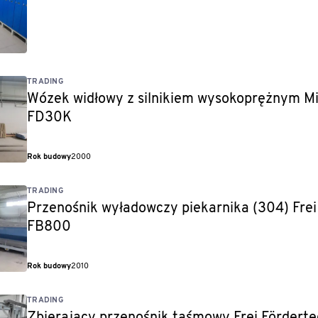
TRADING
Wózek widłowy z silnikiem wysokoprężnym Mi
FD30K
Rok budowy
2000
TRADING
Przenośnik wyładowczy piekarnika (304) Frei
FB800
Rok budowy
2010
TRADING