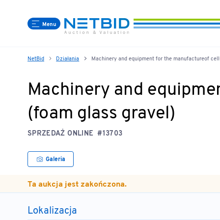
Menu
NetBid
Działania
Machinery and equipment for the manufactureof cellu
Machinery and equipment
(foam glass gravel)
SPRZEDAŻ ONLINE
#13703
Galeria
Ta aukcja jest zakończona.
Lokalizacja