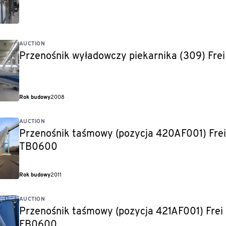
AUCTION
Przenośnik wyładowczy piekarnika (309) Frei
Rok budowy
2008
AUCTION
Przenośnik taśmowy (pozycja 420AF001) Frei
TB0600
Rok budowy
2011
AUCTION
Przenośnik taśmowy (pozycja 421AF001) Frei
FB0600