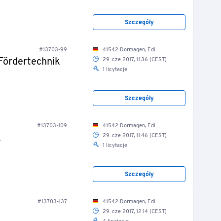
Szczegóły
#13703-99
41542 Dormagen, Edisonstr. 2a/ Schüttguthalle
Fördertechnik
29. cze 2017, 11:36 (CEST)
1 licytacje
Szczegóły
#13703-109
41542 Dormagen, Edisonstr. 2a/ Schüttguthalle
k
29. cze 2017, 11:46 (CEST)
1 licytacje
Szczegóły
#13703-137
41542 Dormagen, Edisonstr. 2a/ Bürogebäude/ 1. OG/ Umkleideraum Herren
29. cze 2017, 12:14 (CEST)