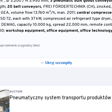
0 m³, Ø 3.200 / H 3.950 mm;
3 pneumatic bulk goods conveyo
gth;
20 belt conveyors
, FREI FÖRDERTECHNIK (CH), zincked, 
, GEA, volume flow 13.760 m³/h, man. 2011;
central compresse
D 72, each with 37 kW, compressed air refrigerant type dryer
, DEMAG, capacity 10.000 kg, spread 22.000 mm, remote cont
00;
workshop equipment, office equipment, office technology
e niemiecki oryginalny tekst.
Ukryj szczegóły
AUCTION
Pneumatyczny system transportu produktów