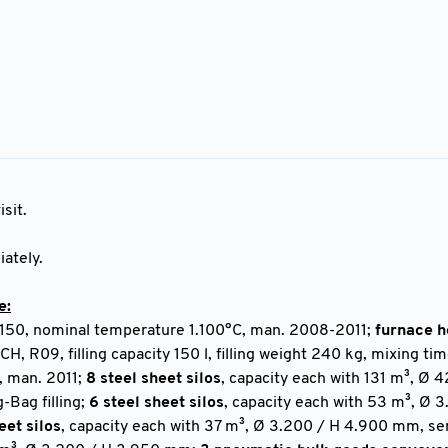
sit.
ately.
e:
150, nominal temperature 1.100°C, man. 2008-2011;
furnace h
ICH, R09, filling capacity 150 l, filling weight 240 kg, mixing ti
, man. 2011;
8 steel sheet silos
, capacity each with 131 m³, Ø 
-Bag filling;
6 steel sheet silos
, capacity each with 53 m³, Ø 
eet silos
, capacity each with 37 m³, Ø 3.200 / H 4.900 mm, se