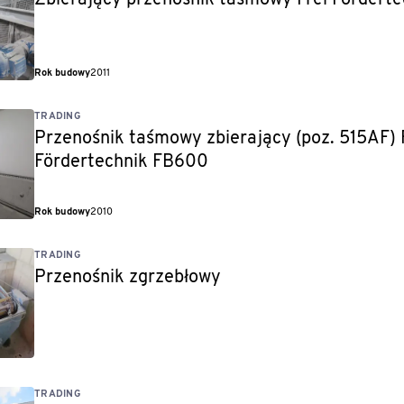
Zbierający przenośnik taśmowy Frei Fördert
Rok budowy
2011
TRADING
Przenośnik taśmowy zbierający (poz. 515AF) 
Fördertechnik FB600
Rok budowy
2010
TRADING
Przenośnik zgrzebłowy
TRADING