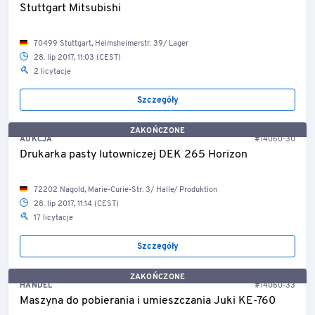
Stuttgart Mitsubishi
70499 Stuttgart, Heimsheimerstr. 39/ Lager
28. lip 2017, 11:03 (CEST)
2 licytacje
Szczegóły
ZAKOŃCZONE
AUKCJA
#14060-30
Drukarka pasty lutowniczej DEK 265 Horizon
72202 Nagold, Marie-Curie-Str. 3/ Halle/ Produktion
28. lip 2017, 11:14 (CEST)
17 licytacje
Szczegóły
ZAKOŃCZONE
HANDEL
#14060-33
Maszyna do pobierania i umieszczania Juki KE-760