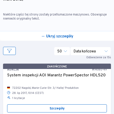
Niektóre części tej strony zostały przetłumaczone maszynowo. Obowiązuje
niemiecki oryginalny tekst.
Ukryj szczegóły
50
Data końcowa
Odświeżenie za 15s
ZAKOŃCZONE
AUKCJA
#14060-49
System inspekcji AOI Marantz PowerSpector HDL520
72202 Nagold, Marie-Curie-Str. 3/ Halle/ Produktion
28. lip 2017, 10:14 (CEST)
1 licytacje
Szczegóły