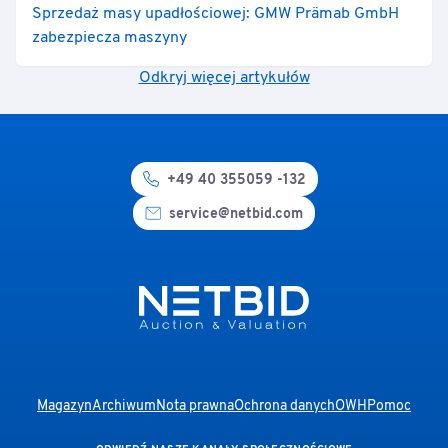
Sprzedaż masy upadłościowej: GMW Prämab GmbH
zabezpiecza maszyny
Odkryj więcej artykułów
+49 40 355059 -132
service@netbid.com
Magazyn
Archiwum
Nota prawna
Ochrona danych
OWH
Pomoc