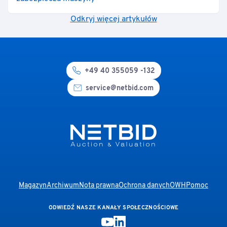
Odkryj więcej artykułów
+49 40 355059 -132
service@netbid.com
Magazyn
Archiwum
Nota prawna
Ochrona danych
OWH
Pomoc
ODWIEDŹ NASZE KANAŁY SPOŁECZNOŚCIOWE