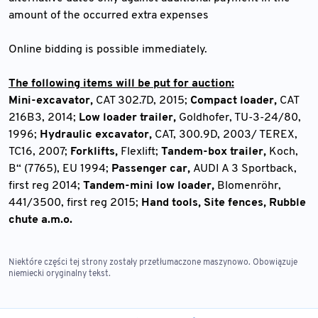
amount of the occurred extra expenses
Online bidding is possible immediately.
The following items will be put for auction:
Mini-excavator,
CAT 302.7D, 2015;
Compact loader,
CAT
216B3, 2014;
Low loader trailer,
Goldhofer, TU-3-24/80,
1996;
Hydraulic excavator,
CAT, 300.9D, 2003/ TEREX,
TC16, 2007;
Forklifts,
Flexlift;
Tandem-box trailer,
Koch,
B“ (7765), EU 1994;
Passenger car,
AUDI A 3 Sportback,
first reg 2014;
Tandem-mini low loader,
Blomenröhr,
441/3500, first reg 2015;
Hand tools, Site fences, Rubble
chute a.m.o.
Niektóre części tej strony zostały przetłumaczone maszynowo. Obowiązuje
niemiecki oryginalny tekst.