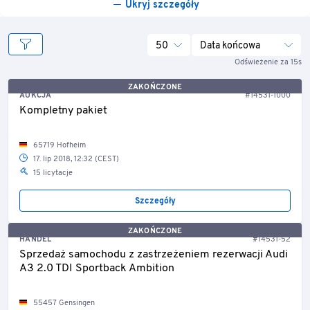
Ukryj szczegóły
50
Data końcowa
Odświeżenie za 15s
ZAKOŃCZONE
AUKCJA
#14531-1000
Kompletny pakiet
65719 Hofheim
17. lip 2018, 12:32 (CEST)
15 licytacje
Szczegóły
ZAKOŃCZONE
HANDEL
#14531-52
Sprzedaż samochodu z zastrzeżeniem rezerwacji Audi
A3 2.0 TDI Sportback Ambition
55457 Gensingen