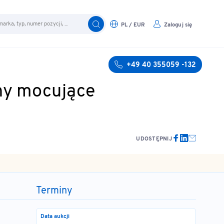
PL / EUR
Zaloguj się
+49 40 355059 -132
chy mocujące
UDOSTĘPNIJ
Terminy
Data aukcji