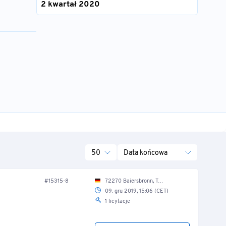
2 kwartał 2020
50
Data końcowa
#15315-8
72270 Baiersbronn, Tonbachstr. 4/ Lkw-Halle
09. gru 2019, 15:06 (CET)
1 licytacje