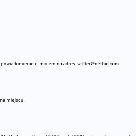
e powiadomienie e-mailem na adres
sattler@netbid.com
.
na miejscu!