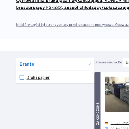
Cyfrowa linia drukująca i wykańczająca,
KONICA MIN
broszurujący
FS-532,
zespół chłodzący/spłaszczaj
Niektóre części tej strony zostały przetłumaczone maszynowo. Obowiązuj
Odświeżenie za 15s
5
Branże
Druk i papier
ZAKOŃCZONE
83026 Rosenheim, O