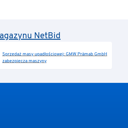
 magazynu NetBid
Sprzedaż masy upadłościowej: GMW Prämab GmbH
zabezpiecza maszyny