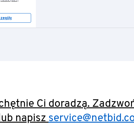
, 10:34 (CET)
czegóły
 chętnie Ci doradzą. Zadzwo
lub napisz
service@netbid.c