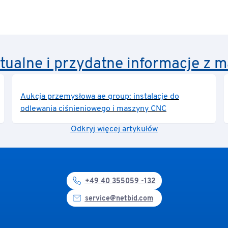
ktualne i przydatne informacje z
Aukcja przemysłowa ae group: instalacje do
odlewania ciśnieniowego i maszyny CNC
Odkryj więcej artykułów
+49 40 355059 -132
service@netbid.com