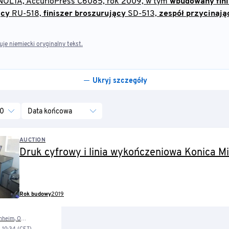
OLTA, AccurioPress C6085, rok 2009, w tym
wbudowany fini
ący
RU-518,
finiszer broszurujący
SD-513,
zespół przycinają
e niemiecki oryginalny tekst.
Ukryj szczegóły
0
Data końcowa
AUCTION
Druk cyfrowy i linia wykończeniowa Konica M
Rok budowy
2019
beraustr. 16