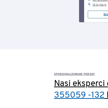
02. lut 2023
18 licytacje
Sz
SPERSONALIZOWANE PORADY
Nasi eksperci
355059 -132