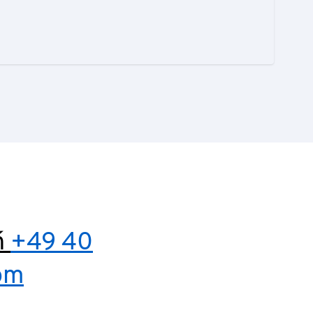
ń
+49 40
om