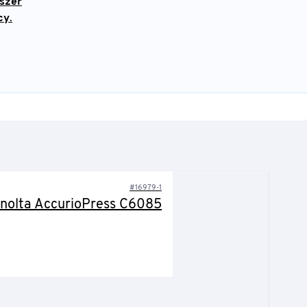
szer
cy
.
#16979-1
inolta AccurioPress C6085