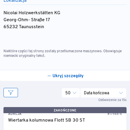
Lokalizacja
Nicolai Holzwerkstätten KG
Georg-Ohm- Straße 17
65232 Taunusstein
Niektóre części tej strony zostały przetłumaczone maszynowo. Obowiązuje
niemiecki oryginalny tekst.
Ukryj szczegóły
50
Data końcowa
Odświeżenie za 15s
ZAKOŃCZONE
AUKCJA
#17988-8
Wiertarka kolumnowa Flott SB 30 ST