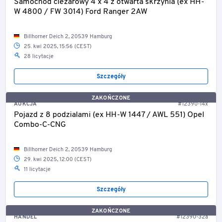
Samochód ciezarowy 4 x 4 z otwarta skrzynia (ex HH-
W 4800 / FW 3014) Ford Ranger 2AW
Billhorner Deich 2, 20539 Hamburg
25. kwi 2025, 15:56 (CEST)
28 licytacje
Szczegóły
ZAKOŃCZONE
AUKCJA
#12390-14x
Pojazd z 8 podzialami (ex HH-W 1447 / AWL 551) Opel
Combo-C-CNG
Billhorner Deich 2, 20539 Hamburg
29. kwi 2025, 12:00 (CEST)
11 licytacje
Szczegóły
ZAKOŃCZONE
HANDEL
#12390-32a