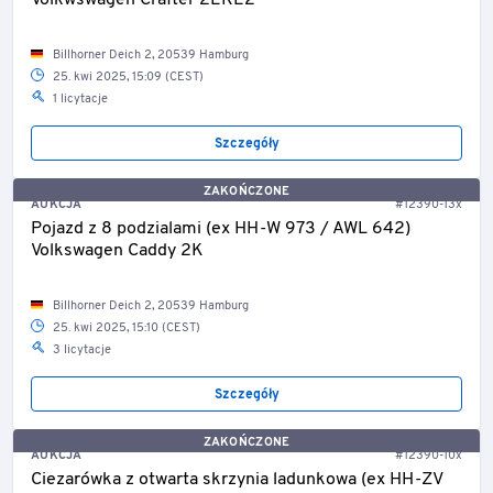
Volkwswagen Crafter 2EKE2
Billhorner Deich 2, 20539 Hamburg
25. kwi 2025, 15:09 (CEST)
1 licytacje
Szczegóły
ZAKOŃCZONE
AUKCJA
#12390-13x
Pojazd z 8 podzialami (ex HH-W 973 / AWL 642)
Volkswagen Caddy 2K
Billhorner Deich 2, 20539 Hamburg
25. kwi 2025, 15:10 (CEST)
3 licytacje
Szczegóły
ZAKOŃCZONE
AUKCJA
#12390-10x
Ciezarówka z otwarta skrzynia ladunkowa (ex HH-ZV