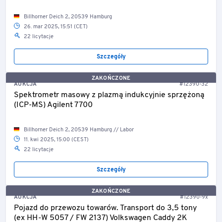
Billhorner Deich 2, 20539 Hamburg
26. mar 2025, 15:51 (CET)
22 licytacje
Szczegóły
ZAKOŃCZONE
AUKCJA
#12390-32
Spektrometr masowy z plazmą indukcyjnie sprzężoną
(ICP-MS) Agilent 7700
Billhorner Deich 2, 20539 Hamburg // Labor
11. kwi 2025, 15:00 (CEST)
22 licytacje
Szczegóły
ZAKOŃCZONE
AUKCJA
#12390-9x
Pojazd do przewozu towarów. Transport do 3,5 tony
(ex HH-W 5057 / FW 2137) Volkswagen Caddy 2K