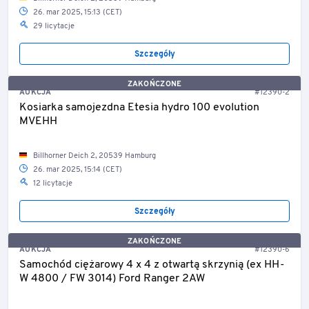
26. mar 2025, 15:13 (CET)
29 licytacje
Szczegóły
ZAKOŃCZONE
AUKCJA
#12390-2
Kosiarka samojezdna Etesia hydro 100 evolution
MVEHH
Billhorner Deich 2, 20539 Hamburg
26. mar 2025, 15:14 (CET)
12 licytacje
Szczegóły
ZAKOŃCZONE
AUKCJA
#12390-6
Samochód ciężarowy 4 x 4 z otwartą skrzynią (ex HH-
W 4800 / FW 3014) Ford Ranger 2AW