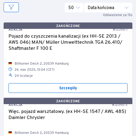
50
Data końcowa
Odświeżenie za 15s
ZAKOŃCZONE
AUKCJA
#12390-1
Pojazd do czyszczenia kanalizacji (ex HH-SE 2013 /
AWS 046) MAN/ Müller Umwelttechnik TGA 26.410/
Shaftmaster F 100 E
Billhorner Deich 2, 20539 Hamburg
26. mar 2025, 15:04 (CET)
24 licytacje
Szczegóły
ZAKOŃCZONE
AUKCJA
#12390-3
Więc. pojazd warsztatowy. (ex HH-SE 1547 / AWL 485)
Daimler Chrysler
Billhorner Deich 2, 20539 Hamburg