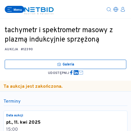
Menu
tachymetr i spektrometr masowy z
plazmą indukcyjnie sprzężoną
AUKCJA
#12390
Galeria
UDOSTĘPNIJ
Ta aukcja jest zakończona.
Terminy
Data aukcji
pt., 11. kwi 2025
15:00