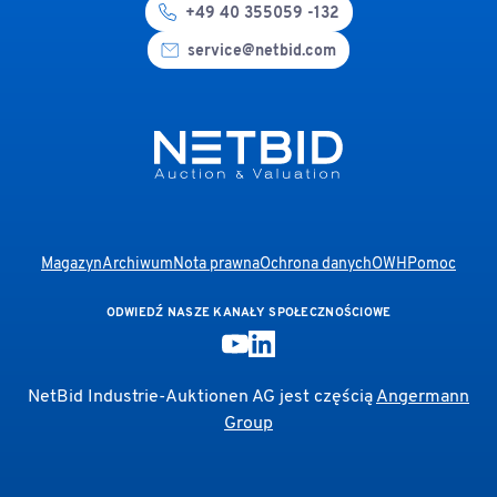
+49 40 355059 -132
service@netbid.com
Magazyn
Archiwum
Nota prawna
Ochrona danych
OWH
Pomoc
ODWIEDŹ NASZE KANAŁY SPOŁECZNOŚCIOWE
NetBid Industrie-Auktionen AG jest częścią
Angermann
Group