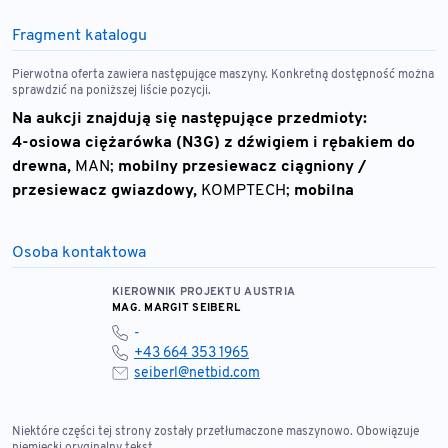
Fragment katalogu
Pierwotna oferta zawiera następujące maszyny. Konkretną dostępność można
sprawdzić na poniższej liście pozycji.
Na aukcji znajdują się następujące przedmioty:
4-osiowa ciężarówka (N3G) z dźwigiem i rębakiem do
drewna,
MAN;
mobilny przesiewacz ciągniony /
przesiewacz gwiazdowy,
KOMPTECH;
mobilna
kompostownia/przesiewacz,
KOMPTECH;
2 przewoźne
zakłady recyklingu / zakłady separacji,
J.D. AUSTRIA;
Osoba kontaktowa
przenośny zakład recyklingu,
KOMPTECH;
4 generatory
zasilania awaryjnego,
WFM GENERATORS;
2 kołowe
KIEROWNIK PROJEKTU AUSTRIA
ładowarki do materiałów,
MAG. MARGIT SEIBERL
LIEBHERR
-
+43 664 353 1965
seiberl@netbid.com
Niektóre części tej strony zostały przetłumaczone maszynowo. Obowiązuje