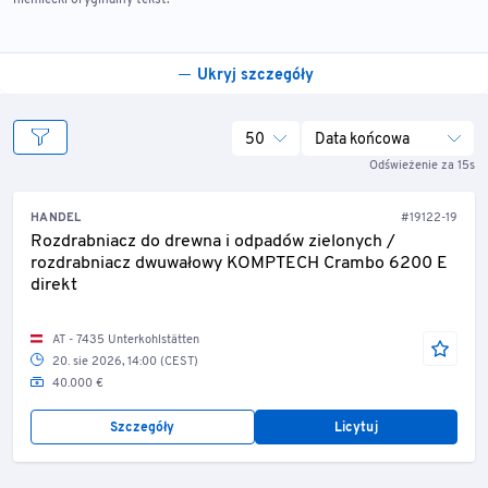
niemiecki oryginalny tekst.
Ukryj szczegóły
50
Data końcowa
Odświeżenie za 15s
HANDEL
#19122-19
Rozdrabniacz do drewna i odpadów zielonych /
rozdrabniacz dwuwałowy KOMPTECH Crambo 6200 E
direkt
AT - 7435 Unterkohlstätten
20. sie 2026, 14:00 (CEST)
40.000 €
Szczegóły
Licytuj