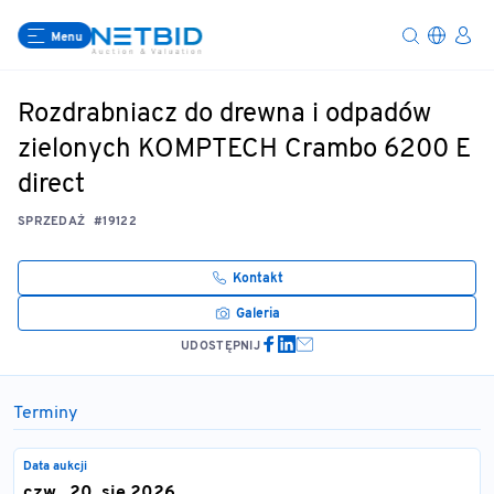
Menu
Rozdrabniacz do drewna i odpadów
zielonych KOMPTECH Crambo 6200 E
direct
SPRZEDAŻ
#19122
Kontakt
Galeria
UDOSTĘPNIJ
Terminy
Data aukcji
czw., 20. sie 2026