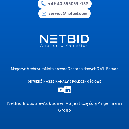
+49 40 355059 -132
service@netbid.com
Magazyn
Archiwum
Nota prawna
Ochrona danych
OWH
Pomoc
ODWIEDŹ NASZE KANAŁY SPOŁECZNOŚCIOWE
NetBid Industrie-Auktionen AG jest częścią
Angermann
Group