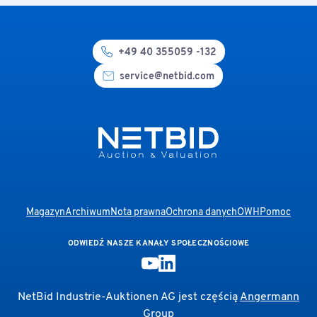
+49 40 355059 -132
service@netbid.com
Magazyn
Archiwum
Nota prawna
Ochrona danych
OWH
Pomoc
ODWIEDŹ NASZE KANAŁY SPOŁECZNOŚCIOWE
NetBid Industrie-Auktionen AG jest częścią
Angermann
Group