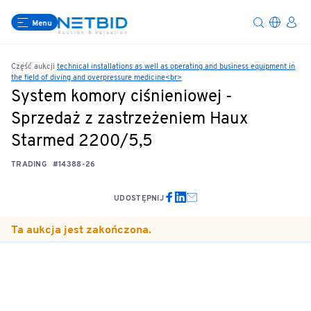
Menu
Część aukcji
technical installations as well as operating and business equipment in
the field of diving and overpressure medicine<br>
System komory ciśnieniowej -
Sprzedaż z zastrzeżeniem Haux
Starmed 2200/5,5
TRADING
#14388-26
UDOSTĘPNIJ
Ta aukcja jest zakończona.