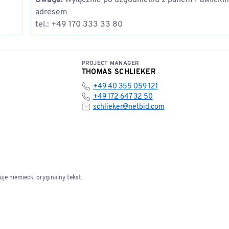
Uwaga:
Wyłącznie po uzgodnieniu z panem Pawlicki
adresem
tel.: +49 170 333 33 80
PROJECT MANAGER
THOMAS SCHLIEKER
+49 40 355 059 121
+49 172 647 32 50
schlieker@netbid.com
e niemiecki oryginalny tekst.