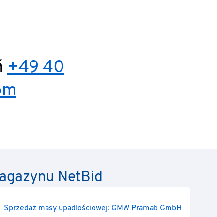
ń
+49 40
om
 magazynu NetBid
Sprzedaż masy upadłościowej: GMW Prämab GmbH