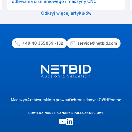
odlewania ciśnieniowego i maszyny CNC
Odkryj więcej artykułów
+49 40 355059 -132
service@netbid.com
Magazyn
Archiwum
Nota prawna
Ochrona danych
OWH
Pomoc
ODWIEDŹ NASZE KANAŁY SPOŁECZNOŚCIOWE