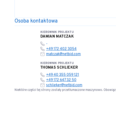
Osoba kontaktowa
KIEROWNIK PROJEKTU
DAMIAN MATCZAK
-
+49 172 402 3054
matczak@netbid.com
KIEROWNIK PROJEKTU
THOMAS SCHLIEKER
+49 40 355 059 121
+49 172 647 32 50
schlieker@netbid.com
Niektóre części tej strony zostały przetłumaczone maszynowo. Obowiązuj