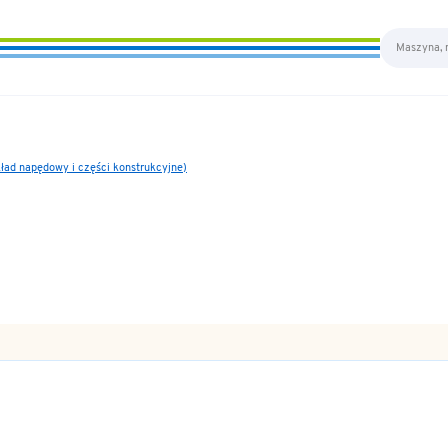
kład napędowy i części konstrukcyjne)