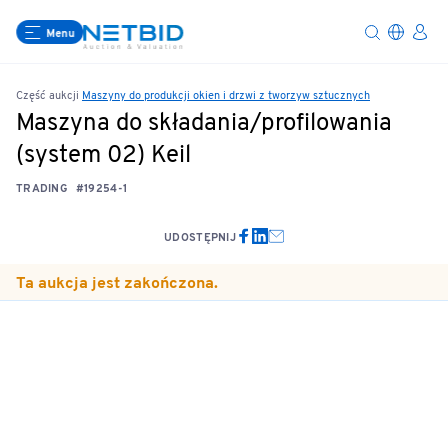
Menu
Część aukcji
Maszyny do produkcji okien i drzwi z tworzyw sztucznych
Maszyna do składania/profilowania
(system 02) Keil
TRADING
#19254-1
UDOSTĘPNIJ
Ta aukcja jest zakończona.