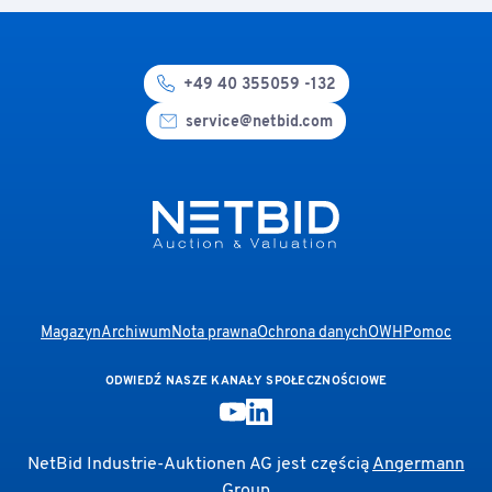
+49 40 355059 -132
service@netbid.com
Magazyn
Archiwum
Nota prawna
Ochrona danych
OWH
Pomoc
ODWIEDŹ NASZE KANAŁY SPOŁECZNOŚCIOWE
NetBid Industrie-Auktionen AG jest częścią
Angermann
Group