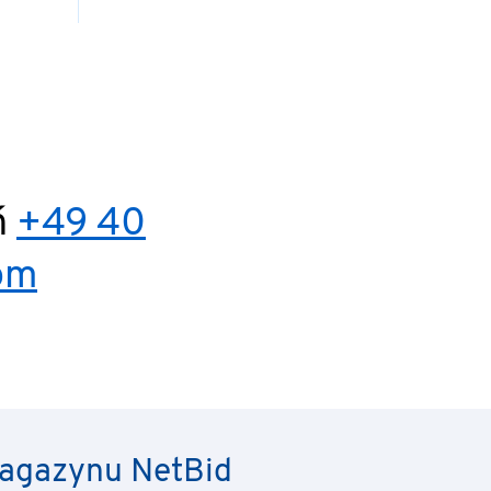
ń
+49 40
om
 magazynu NetBid