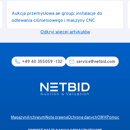
Aukcja przemysłowa ae group: instalacje do
odlewania ciśnieniowego i maszyny CNC
Odkryj więcej artykułów
+49 40 355059 -132
service@netbid.com
Magazyn
Archiwum
Nota prawna
Ochrona danych
OWH
Pomoc