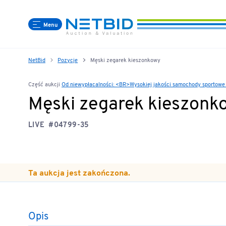
Menu
NetBid
Pozycje
Męski zegarek kieszonkowy
Część aukcji
Od niewypłacalności: <BR>Wysokiej jakości samochody sportow
Męski zegarek kieszonk
LIVE
#04799-35
Ta aukcja jest zakończona.
Opis