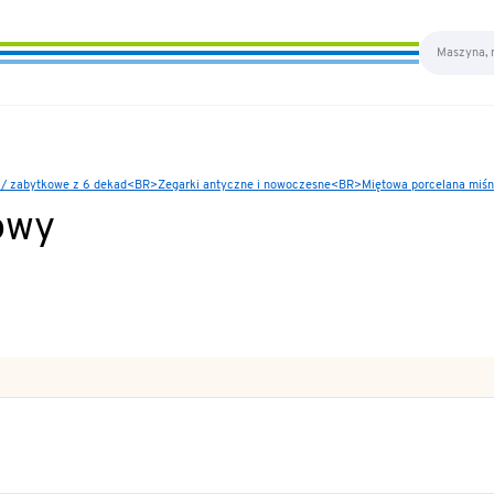
e / zabytkowe z 6 dekad<BR>Zegarki antyczne i nowoczesne<BR>Miętowa porcelana miśn
owy