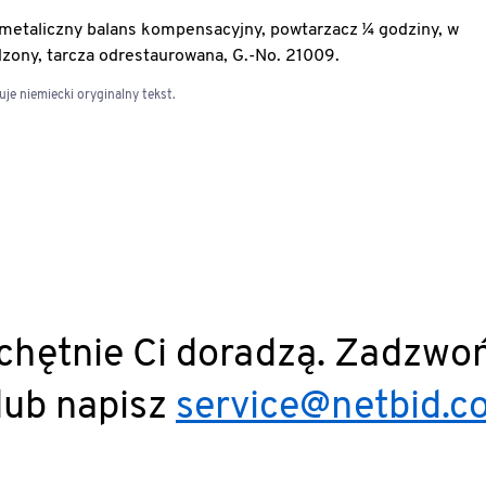
 bimetaliczny balans kompensacyjny, powtarzacz ¼ godziny, w
zony, tarcza odrestaurowana, G.-No. 21009.
e niemiecki oryginalny tekst.
 chętnie Ci doradzą. Zadzwo
lub napisz
service@netbid.c