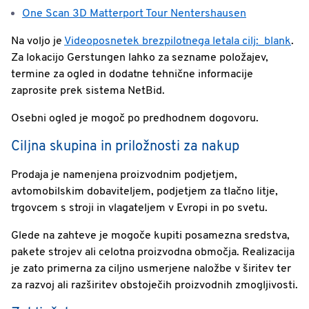
One Scan 3D Matterport Tour Nentershausen
Na voljo je
Videoposnetek brezpilotnega letala cilj:_blank
.
Za lokacijo Gerstungen lahko za sezname položajev,
termine za ogled in dodatne tehnične informacije
zaprosite prek sistema NetBid.
Osebni ogled je mogoč po predhodnem dogovoru.
Ciljna skupina in priložnosti za nakup
Prodaja je namenjena proizvodnim podjetjem,
avtomobilskim dobaviteljem, podjetjem za tlačno litje,
trgovcem s stroji in vlagateljem v Evropi in po svetu.
Glede na zahteve je mogoče kupiti posamezna sredstva,
pakete strojev ali celotna proizvodna območja. Realizacija
je zato primerna za ciljno usmerjene naložbe v širitev ter
za razvoj ali razširitev obstoječih proizvodnih zmogljivosti.