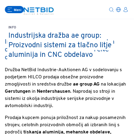
Meni
INFO
Industrijska dražba ae group:
Industrijska dražba ae group: Proizvodna
Proizvodni sistemi za tlačno litje
oprema za tlačno litje aluminija in CNC
aluminija in CNC obdelavo
obdelavo
Družba NetBid Industrie-Auktionen AG v sodelovanju s
podjetjem HILCO prodaja obsežne proizvodne
zmogljivosti in sredstva družbe
ae group AG
na lokacijah
Gerstungen
in
Nentershausen
. Naprodaj so stroji in
sistemi iz okolja industrijske serijske proizvodnje v
avtomobilski industriji.
Prodaja kupcem ponuja priložnost za nakup posameznih
strojev, celotnih proizvodnih območij ali izbranih linij s
področij
tiskanja aluminija, mehanske obdelave,