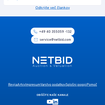
Odkrijte več člankov
+49 40 355059 -132
service@netbid.com
Revija
Arhiv
Impresum
Varstvo podatkov
Splošni pogoji
Pomoč
OBIŠČITE NAŠE KANALE