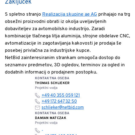
Zaključek
S spletno stranjo
Realizacija skupine ae AG
prihajajo na trg
obsežni proizvodni obrati iz okolja uveljavljenih
dobaviteljev za avtomobilsko industrijo. Zaradi
kombinacije tlačnega litja aluminija, strojne obdelave CNC,
avtomatizacije in zagotavljanja kakovosti je prodaja še
posebej privlačna za industrijske kupce.
NetBid zainteresiranim strankam omogoča dostop do
seznamov predmetov, 3D ogledov, terminov za ogled in
dodatnih informacij o prodajnem postopku.
KONTAKTNA OSEBA
THOMAS SCHLIEKER
Projektni vodja
+49 40 355 059 121
+49 172 647 32 50
schlieker@netbid.com
KONTAKTNA OSEBA
DAMIAN MATCZAK
Projektni vodja
-