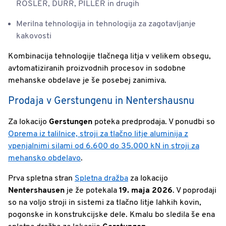
RÖSLER, DÜRR, PILLER in drugih
Merilna tehnologija in tehnologija za zagotavljanje
kakovosti
Kombinacija tehnologije tlačnega litja v velikem obsegu,
avtomatiziranih proizvodnih procesov in sodobne
mehanske obdelave je še posebej zanimiva.
Prodaja v Gerstungenu in Nentershausnu
Za lokacijo
Gerstungen
poteka predprodaja. V ponudbi so
Oprema iz talilnice, stroji za tlačno litje aluminija z
vpenjalnimi silami od 6.600 do 35.000 kN in stroji za
mehansko obdelavo
.
Prva spletna stran
Spletna dražba
za lokacijo
Nentershausen
je že potekala
19. maja 2026
. V poprodaji
so na voljo stroji in sistemi za tlačno litje lahkih kovin,
pogonske in konstrukcijske dele. Kmalu bo sledila še ena