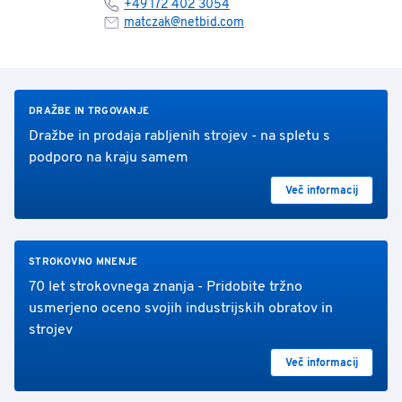
+49 172 402 3054
matczak@netbid.com
DRAŽBE IN TRGOVANJE
Dražbe in prodaja rabljenih strojev - na spletu s
podporo na kraju samem
Več informacij
STROKOVNO MNENJE
70 let strokovnega znanja - Pridobite tržno
usmerjeno oceno svojih industrijskih obratov in
strojev
Več informacij