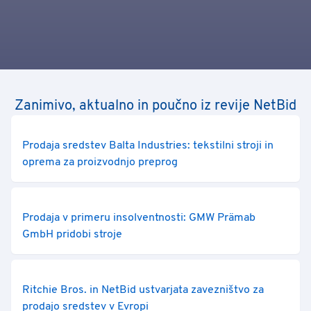
Zanimivo, aktualno in poučno iz revije NetBid
Prodaja sredstev Balta Industries: tekstilni stroji in
oprema za proizvodnjo preprog
Prodaja v primeru insolventnosti: GMW Prämab
GmbH pridobi stroje
Ritchie Bros. in NetBid ustvarjata zavezništvo za
prodajo sredstev v Evropi