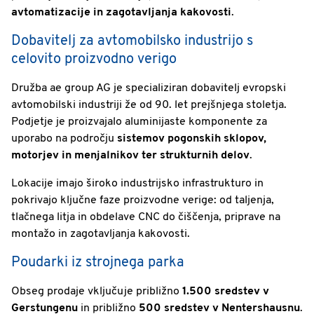
avtomatizacije in zagotavljanja kakovosti
.
Dobavitelj za avtomobilsko industrijo s
celovito proizvodno verigo
Družba ae group AG je specializiran dobavitelj evropski
avtomobilski industriji že od 90. let prejšnjega stoletja.
Podjetje je proizvajalo aluminijaste komponente za
uporabo na področju
sistemov pogonskih sklopov,
motorjev in menjalnikov ter strukturnih delov
.
Lokacije imajo široko industrijsko infrastrukturo in
pokrivajo ključne faze proizvodne verige: od taljenja,
tlačnega litja in obdelave CNC do čiščenja, priprave na
montažo in zagotavljanja kakovosti.
Poudarki iz strojnega parka
Obseg prodaje vključuje približno
1.500 sredstev v
Gerstungenu
in približno
500 sredstev v Nentershausnu
.