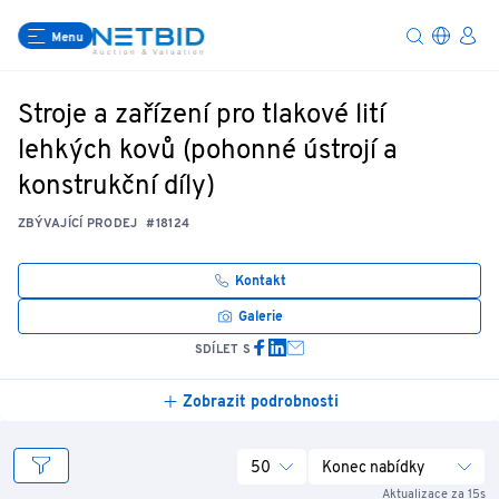
Menu
Stroje a zařízení pro tlakové lití
lehkých kovů (pohonné ústrojí a
konstrukční díly)
ZBÝVAJÍCÍ PRODEJ
#18124
Kontakt
Galerie
SDÍLET S
Zobrazit podrobnosti
50
Konec nabídky
Aktualizace za 15s