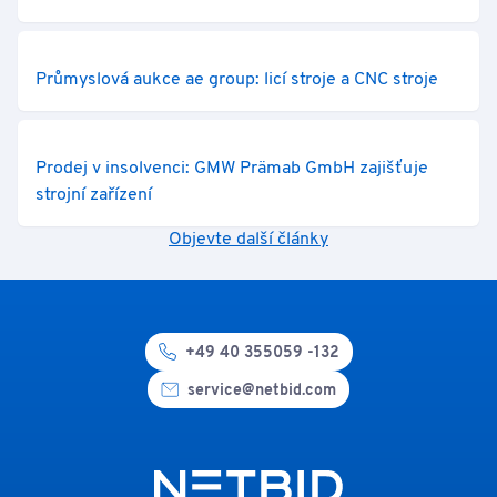
Průmyslová aukce ae group: licí stroje a CNC stroje
Prodej v insolvenci: GMW Prämab GmbH zajišťuje
strojní zařízení
Objevte další články
+49 40 355059 -132
service@netbid.com