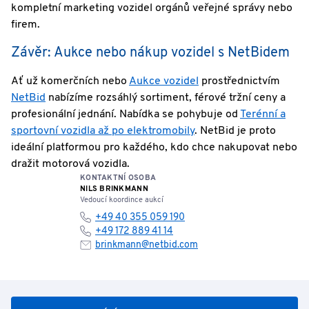
kompletní marketing vozidel orgánů veřejné správy nebo
firem.
Závěr: Aukce nebo nákup vozidel s NetBidem
Ať už komerčních nebo
Aukce vozidel
prostřednictvím
NetBid
nabízíme rozsáhlý sortiment, férové tržní ceny a
profesionální jednání. Nabídka se pohybuje od
Terénní a
sportovní vozidla až po elektromobily
. NetBid je proto
ideální platformou pro každého, kdo chce nakupovat nebo
dražit motorová vozidla.
KONTAKTNÍ OSOBA
NILS BRINKMANN
Vedoucí koordince aukcí
+49 40 355 059 190
+49 172 889 41 14
brinkmann@netbid.com