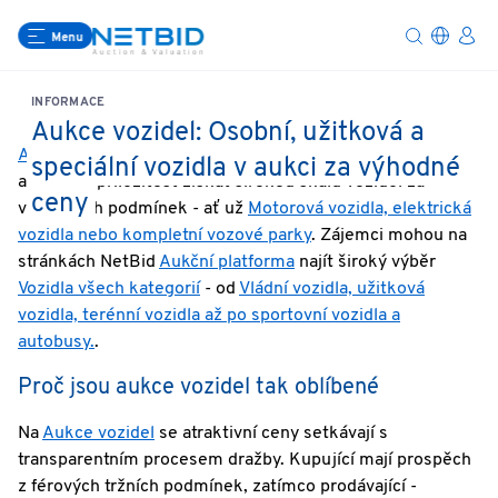
Menu
INFORMACE
Aukce vozidel: Osobní, užitková a
Aukce vozidel
nabízejí kupujícím, firmám a prodejcům
speciální vozidla v aukci za výhodné
atraktivní příležitost získat širokou škálu vozidel za
ceny
výhodných podmínek - ať už
Motorová vozidla, elektrická
vozidla nebo kompletní vozové parky
. Zájemci mohou na
stránkách NetBid
Aukční platforma
najít široký výběr
Vozidla všech kategorií
- od
Vládní vozidla, užitková
vozidla, terénní vozidla až po sportovní vozidla a
autobusy.
.
Proč jsou aukce vozidel tak oblíbené
Na
Aukce vozidel
se atraktivní ceny setkávají s
transparentním procesem dražby. Kupující mají prospěch
z férových tržních podmínek, zatímco prodávající -