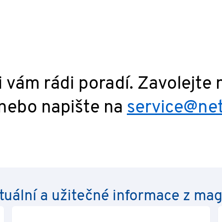
škody – bez ohledu na právní důvod; to však neplatí pro ná
o úmyslného porušení povinností prodávající nebo jejích
 podstatných smluvních povinností.
i vám rádi poradí. Zavolejte
nebo napište na
service@ne
tuální a užitečné informace z ma