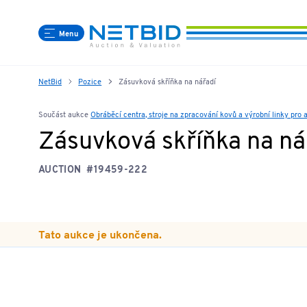
Menu
NetBid
Pozice
Zásuvková skříňka na nářadí
Součást aukce
Obráběcí centra, stroje na zpracování kovů a výrobní linky pro
Zásuvková skříňka na ná
AUCTION
#19459-222
Tato aukce je ukončena.