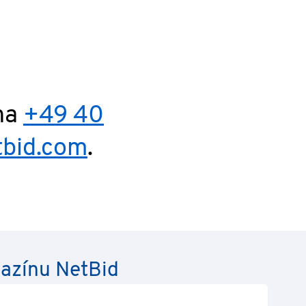
roky
 na
+49 40
tbid.com
.
gazínu NetBid