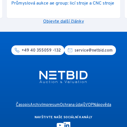
Průmyslová aukce ae group: licí stroje a CNC stroje
Objevte další články
+49 40 355059 -132
service@netbid.com
Časopis
Archiv
Impresum
Ochrana údajů
VOP
Nápověda
NAVŠTIVTE NAŠE SOCIÁLNÍ KANÁLY