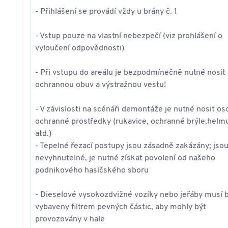
- Přihlášení se provádí vždy u brány č. 1
- Vstup pouze na vlastní nebezpečí (viz prohlášení o
vyloučení odpovědnosti)
- Při vstupu do areálu je bezpodmínečně nutné nosit
ochrannou obuv a výstražnou vestu!
- V závislosti na scénáři demontáže je nutné nosit os
ochranné prostředky (rukavice, ochranné brýle,helm
atd.)
- Tepelné řezací postupy jsou zásadně zakázány; jsou
nevyhnutelné, je nutné získat povolení od našeho
podnikového hasičského sboru
- Dieselové vysokozdvižné vozíky nebo jeřáby musí 
vybaveny filtrem pevných částic, aby mohly být
provozovány v hale