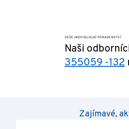
Prodávající rovněž neodpovídá za nároky na náhradu 
na náhradu škody vyplývající z hrubé nedbalosti neb
pomocníků, jakož i pro porušení života, zdraví nebo
VAŠE INDIVIDUÁLNÍ PORADENSTVÍ
Naši odborníc
355059 -132
Zajímavé, ak