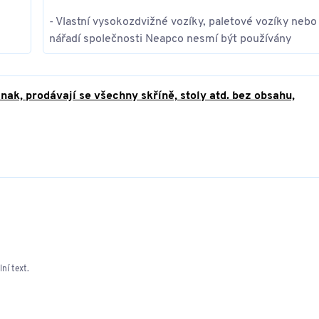
- Vlastní vysokozdvižné vozíky, paletové vozíky nebo
nářadí společnosti Neapco nesmí být používány
ak, prodávají se všechny skříně, stoly atd. bez obsahu,
ní text.
ních dnů předložit kopii živnostenského oprávnění, jinak se
ně vyloučeno.