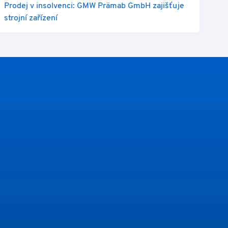
Prodej v insolvenci: GMW Prämab GmbH zajišťuje
strojní zařízení