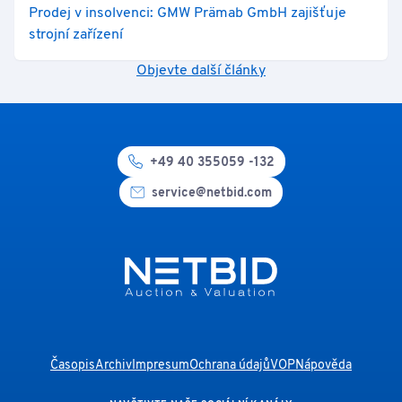
Prodej v insolvenci: GMW Prämab GmbH zajišťuje
strojní zařízení
Objevte další články
+49 40 355059 -132
service@netbid.com
Časopis
Archiv
Impresum
Ochrana údajů
VOP
Nápověda