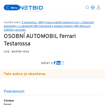
Menu
Součást aukce
Z insolvence: <BR>Vysoce kvalitní sportovní vozy / historické
automobily z 6 desetiletí<BR>Starožitné a moderní hodinky<BR>Mincovní
míšeňský porcelán.
OSOBNÍ AUTOMOBIL Ferrari
Testarossa
LIVE
#04799-1042
SDÍLET S
Tato aukce je ukončena.
Podrobnosti
Výrobce
Ferrari