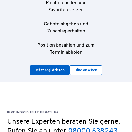
Es muss eine persönliche Schutzausrüstung
Position finden und
(Sicherheitsschuhe, geeignete Arbeitsbekleidung und
Favoriten setzen
ggf. Helm) mitgebracht werden.
Für bestimmte Bereiche muss eine umfassendere PSA
Gebote abgeben und
mitgebracht werden, diese Bereiche sind noch nicht in
Zuschlag erhalten
der aktuellen Auktion, daher werden wir diese
Informationen zur gegebenen Zeit angeben.
Position bezahlen und zum
Bei Nichteinhaltung dieser Voraussetzungen, wird der
Termin abholen
Zutritt zum Gelände der Nynas Raffinerie verwehrt.
Jetzt registrieren
Hilfe ansehen
IHRE INDIVIDUELLE BERATUNG
Unsere Experten beraten Sie gerne.
Rufen Sie an unter
08000 638243