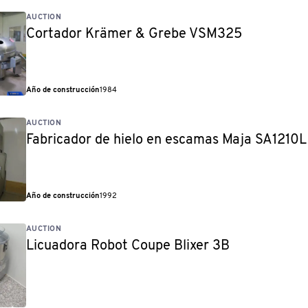
AUCTION
Cortador Krämer & Grebe VSM325
Año de construcción
1984
AUCTION
Fabricador de hielo en escamas Maja SA1210L
Año de construcción
1992
AUCTION
Licuadora Robot Coupe Blixer 3B