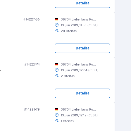
Detalles
#14227-56
38704 Liebenburg, Posthof 8/ Produktion/ Kochraum 2
13. jun 2019, 11:58 (CEST)
20 Ofertas
Detalles
#14227-74
38704 Liebenburg, Posthof 8/ Produktion/ Konfektionierung
y
13. jun 2019, 12:04 (CEST)
2 Ofertas
Detalles
#14227-79
38704 Liebenburg, Posthof 8/ Produktion/ Verpackung
13. jun 2019, 12:12 (CEST)
1 Ofertas