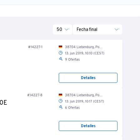
50
Fecha final
#14227-1
38704 Liebenburg, Posthof 8/ Produktion
13. jun 2019, 10:10 (CEST)
9 Ofertas
Detalles
#14227-8
38704 Liebenburg, Posthof 8/ Produktion/ Scherbeneis
00E
13. jun 2019, 10:17 (CEST)
6 Ofertas
Detalles