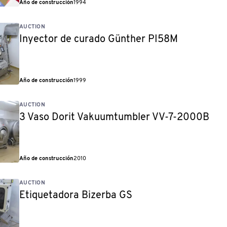
Año de construcción
1994
AUCTION
Inyector de curado Günther PI58M
Año de construcción
1999
AUCTION
3 Vaso Dorit Vakuumtumbler VV-7-2000B
Año de construcción
2010
AUCTION
Etiquetadora Bizerba GS