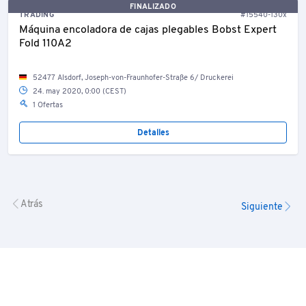
FINALIZADO
TRADING
#15540-130x
Máquina encoladora de cajas plegables Bobst Expert
Fold 110A2
52477 Alsdorf, Joseph-von-Fraunhofer-Straße 6/ Druckerei
24. may 2020, 0:00 (CEST)
1 Ofertas
Detalles
Atrás
Siguiente