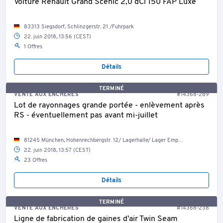
Voiture Renault Grand Scenic 2,0 dCi 150 FAP Luxe
83313 Siegsdorf, Schlinzgerstr. 21 /Fuhrpark
22. juin 2018, 13:56 (CEST)
1 Offres
Détails
TERMINÉ
VENTE AUX ENCHÈRES
#14368-289
Lot de rayonnages grande portée - enlèvement après
RS - éventuellement pas avant mi-juillet
81245 München, Hohenrechbergstr. 12/ Lagerhalle/ Lager Empore
22. juin 2018, 13:57 (CEST)
23 Offres
Détails
TERMINÉ
VENTE AUX ENCHÈRES
#14368-238
Ligne de fabrication de gaines d'air Twin Seam