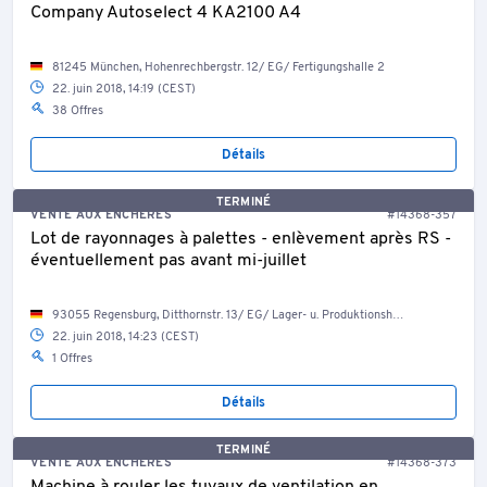
Company Autoselect 4 KA2100 A4
81245 München, Hohenrechbergstr. 12/ EG/ Fertigungshalle 2
22. juin 2018, 14:19 (CEST)
38 Offres
Détails
TERMINÉ
VENTE AUX ENCHÈRES
#14368-357
Lot de rayonnages à palettes - enlèvement après RS -
éventuellement pas avant mi-juillet
93055 Regensburg, Ditthornstr. 13/ EG/ Lager- u. Produktionshalle
22. juin 2018, 14:23 (CEST)
1 Offres
Détails
TERMINÉ
VENTE AUX ENCHÈRES
#14368-373