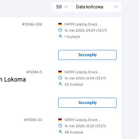
50
Data końcowa
#15586-306
04159 Leipzig, Druckereistr. 1/ Chemikalienlager
16. kwi 2020, 09:29 (CEST)
1 licytacje
Szczegóły
#15586-5
04159 Leipzig, Druckereistr. 1/ mechan. Werkstatt
ch Lokoma
16. kwi 2020, 10:04 (CEST)
25 licytacje
Szczegóły
#15586-33
04159 Leipzig, Druckereistr. 1/ Elektro-Werkstatt
16. kwi 2020, 10:32 (CEST)
28 licytacje