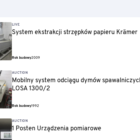
LIVE
System ekstrakcji strzępków papieru Krämer
Rok budowy
2009
AUCTION
Mobilny system odciągu dymów spawalniczy
LOSA 1300/2
Rok budowy
1992
AUCTION
1 Posten Urządzenia pomiarowe