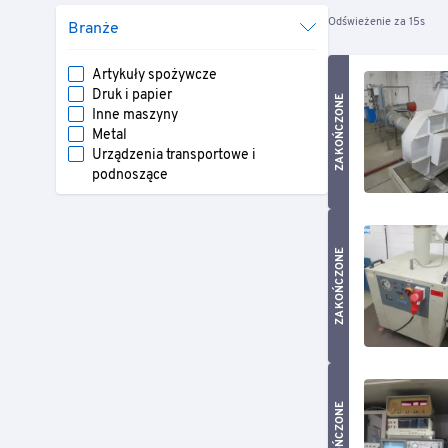
Odświeżenie za 15s
Branże
Artykuły spożywcze
Druk i papier
ZAKOŃCZONE
Inne maszyny
Metal
Urządzenia transportowe i
podnoszące
ZAKOŃCZONE
ZAKOŃCZONE