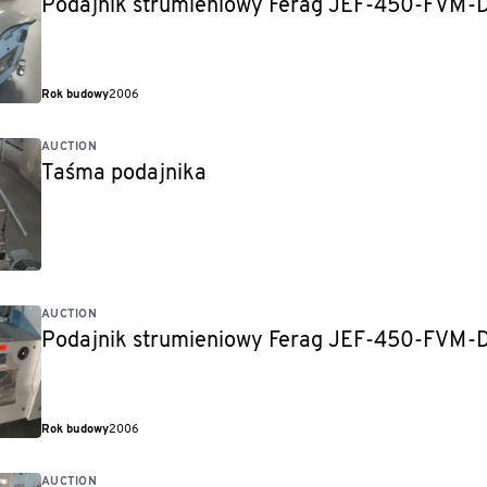
Podajnik strumieniowy Ferag JEF-450-FVM
Rok budowy
2006
AUCTION
Taśma podajnika
AUCTION
Podajnik strumieniowy Ferag JEF-450-FVM
Rok budowy
2006
AUCTION