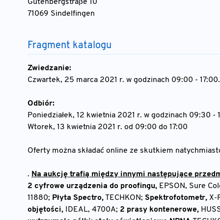
Gutenbergstraße 10
71069 Sindelfingen
Fragment katalogu
Zwiedzanie:
Czwartek, 25 marca 2021 r. w godzinach 09:00 - 17:00.
Odbiór:
Poniedziałek, 12 kwietnia 2021 r. w godzinach 09:30 - 
Wtorek, 13 kwietnia 2021 r. od 09:00 do 17:00
Oferty można składać online ze skutkiem natychmias
.
Na aukcję trafią między innymi następujące przedm
2 cyfrowe urządzenia do proofingu,
EPSON, Sure Col
11880;
Płyta Spectro,
TECHKON;
Spektrofotometr,
X-R
objętości,
IDEAL, 4700A;
2 prasy kontenerowe,
HUSS