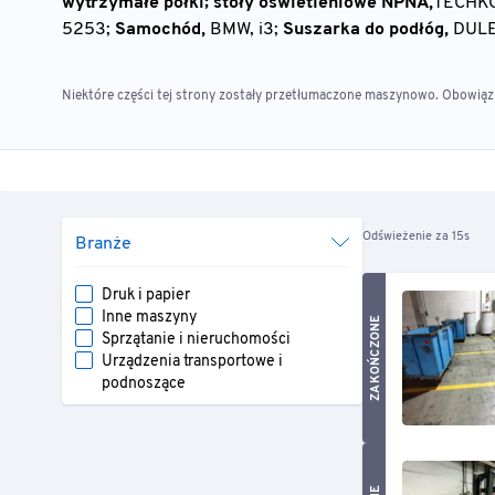
wytrzymałe półki; stoły oświetleniowe NPNA,
TECHK
5253;
Samochód,
BMW, i3;
Suszarka do podłóg,
DULE
Niektóre części tej strony zostały przetłumaczone maszynowo. Obowiązuj
Odświeżenie za 15s
Branże
Druk i papier
Inne maszyny
ZAKOŃCZONE
Sprzątanie i nieruchomości
Urządzenia transportowe i
podnoszące