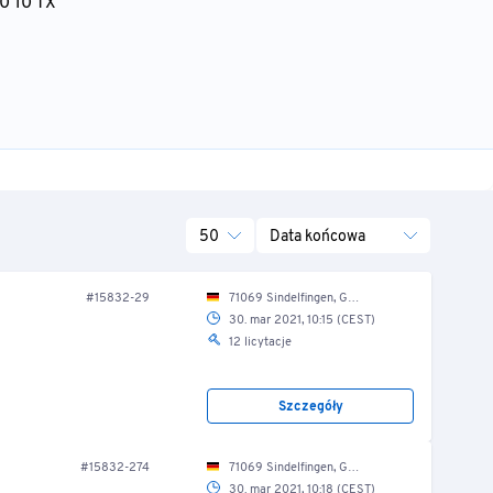
0 10 TX
50
Data końcowa
#15832-29
71069 Sindelfingen, Gutenbergstr. 10/ Produktion/ Druckbereich
30. mar 2021, 10:15 (CEST)
12 licytacje
Szczegóły
#15832-274
71069 Sindelfingen, Gutenbergstr. 10/ Produktion
30. mar 2021, 10:18 (CEST)