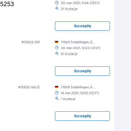
X 5253
30. mar 2021, 11:44 (CEST)
31 licytacje
Szczegóły
#15832-749
71069 Sindelfingen, Otto-Hahn-Str. 21/ Fuhrpark
30. mar 2021, 12:22 (CEST)
21 licytacje
Szczegóły
#15832-166/2
71069 Sindelfingen, Gutenbergstr. 10/ Produktion/ Weiterverarbeitung
14. kwi 2021, 10:02 (CEST)
1 licytacje
Szczegóły