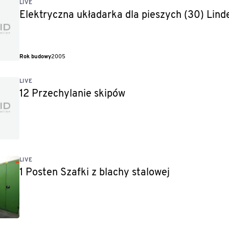
LIVE
Elektryczna układarka dla pieszych (30) Lind
Rok budowy
2005
LIVE
12 Przechylanie skipów
LIVE
1 Posten Szafki z blachy stalowej