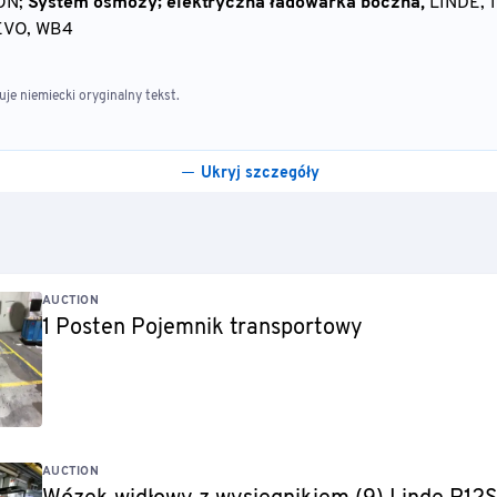
ON;
System osmozy; elektryczna ładowarka boczna,
LINDE, 1
VO, WB4
e niemiecki oryginalny tekst.
Ukryj szczegóły
AUCTION
1 Posten Pojemnik transportowy
AUCTION