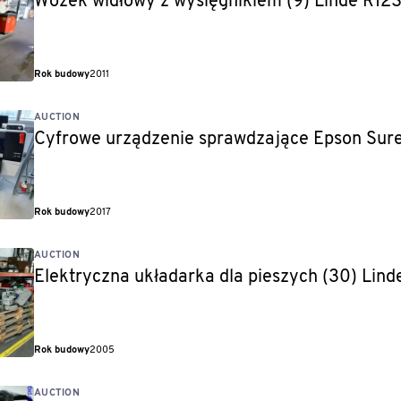
Wózek widłowy z wysięgnikiem (9) Linde R12
Rok budowy
2011
AUCTION
Cyfrowe urządzenie sprawdzające Epson Sur
Rok budowy
2017
AUCTION
Elektryczna układarka dla pieszych (30) Lind
Rok budowy
2005
AUCTION