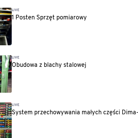
LIVE
1 Posten Sprzęt pomiarowy
LIVE
Obudowa z blachy stalowej
LIVE
System przechowywania małych części Dima