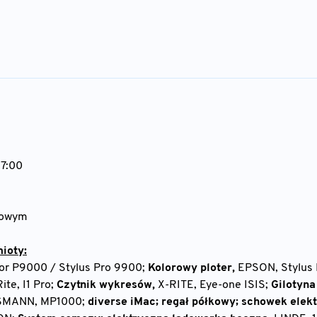
17:00
towym
ioty:
or P9000 / Stylus Pro 9900;
Kolorowy ploter,
EPSON, Stylus 
ite, I1 Pro;
Czytnik wykresów,
X-RITE, Eye-one ISIS;
Gilotyna
MANN, MP1000;
diverse iMac; regał półkowy; schowek elekt