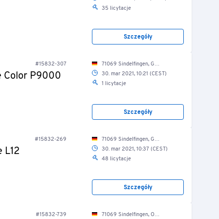
S
35 licytacje
Szczegóły
#15832-307
71069 Sindelfingen, Gutenbergstr. 10/ Produktion/ Normlichtraum
e Color P9000
30. mar 2021, 10:21 (CEST)
1 licytacje
Szczegóły
#15832-269
71069 Sindelfingen, Gutenbergstr. 10/ Produktion
e L12
30. mar 2021, 10:37 (CEST)
48 licytacje
Szczegóły
#15832-739
71069 Sindelfingen, Otto-Hahn-Str. 21/ Fuhrpark