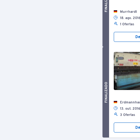
FINALIZADO
Murrhardt
18. ago. 201
1 Ofertas
De
FINALIZADO
Erdmannha
13. out. 201
3 Ofertas
De