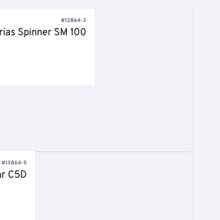
#13864-3
rias Spinner SM 100
#13864-5
hr C5D