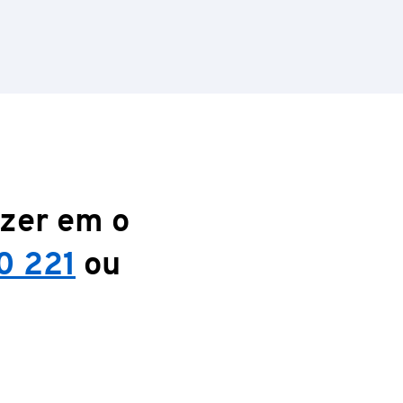
azer em o
0 221
ou