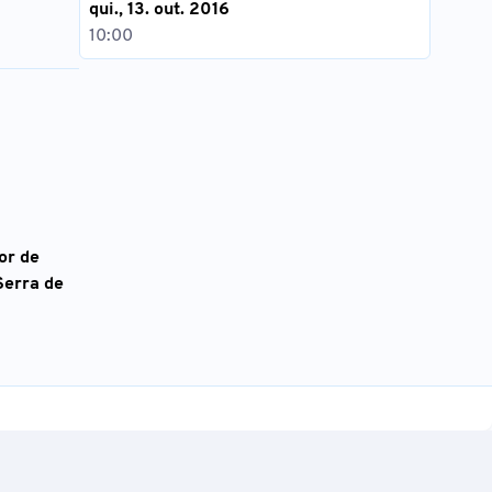
qui., 13. out. 2016
10:00
or de
Serra de