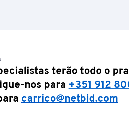
S
ecialistas terão todo o pr
Ligue-nos para
+351 912 80
para
carrico@netbid.com