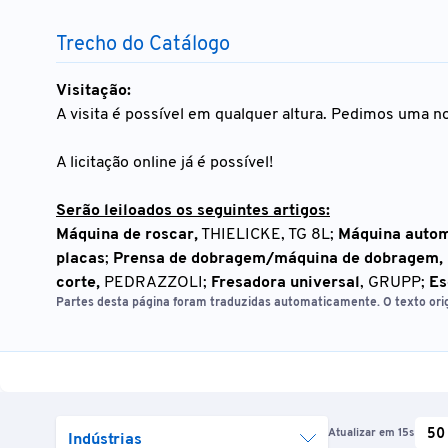
Trecho do Catálogo
Visitação:
A visita é possível em qualquer altura. Pedimos uma no
A licitação online já é possível!
Serão leiloados os seguintes artigos:
Máquina de roscar,
THIELICKE, TG 8L;
Máquina autom
placas
;
Prensa de dobragem/máquina de dobragem,
corte,
PEDRAZZOLI;
Fresadora universal
, GRUPP;
Es
Partes desta página foram traduzidas automaticamente. O texto orig
Atualizar em 15s
50
Indústrias