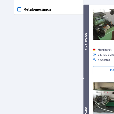
Metalomecânica
FINALIZADO
Murrhardt
28. jul. 201
4 Ofertas
De