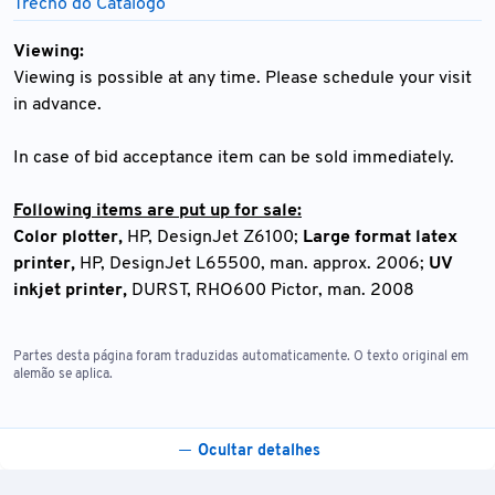
Trecho do Catálogo
Viewing:
Viewing is possible at any time. Please schedule your visit
in advance.
In case of bid acceptance item can be sold immediately.
Following items are put up for sale:
Color plotter,
HP, DesignJet Z6100;
Large format latex
printer,
HP, DesignJet L65500, man. approx. 2006;
UV
inkjet printer,
DURST, RHO600 Pictor, man. 2008
Partes desta página foram traduzidas automaticamente. O texto original em
alemão se aplica.
Ocultar detalhes