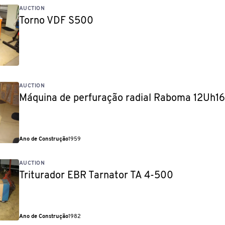
AUCTION
Torno VDF S500
AUCTION
Máquina de perfuração radial Raboma 12Uh1
Ano de Construção
1959
AUCTION
Triturador EBR Tarnator TA 4-500
Ano de Construção
1982