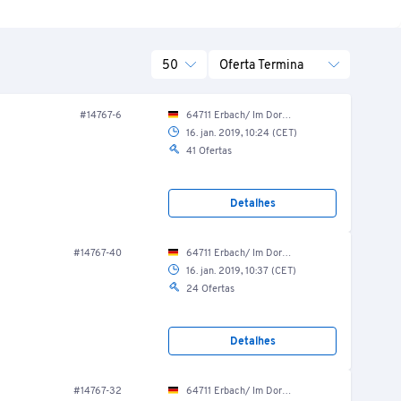
50
Oferta Termina
#14767-6
64711 Erbach/ Im Dorf 25
16. jan. 2019, 10:24 (CET)
41 Ofertas
Detalhes
#14767-40
64711 Erbach/ Im Dorf 25
16. jan. 2019, 10:37 (CET)
24 Ofertas
Detalhes
#14767-32
64711 Erbach/ Im Dorf 25