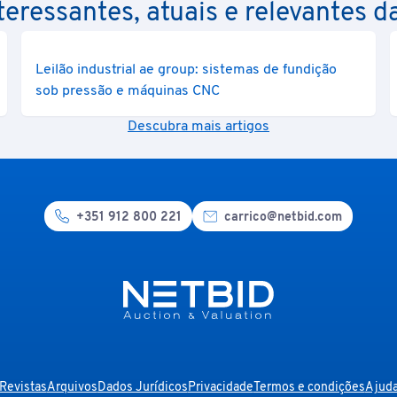
eressantes, atuais e relevantes d
Leilão industrial ae group: sistemas de fundição
sob pressão e máquinas CNC
Descubra mais artigos
+351 912 800 221
carrico@netbid.com
Revistas
Arquivos
Dados Jurídicos
Privacidade
Termos e condições
Ajud