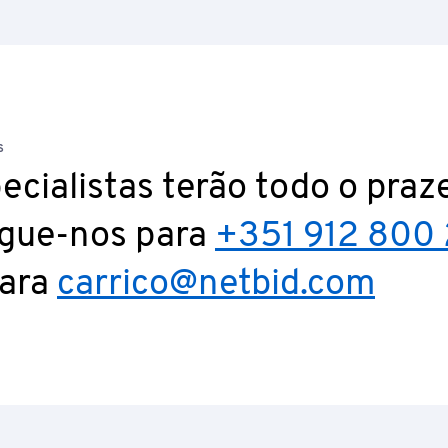
S
ecialistas terão todo o praz
igue-nos para
+351 912 800 
para
carrico@netbid.com