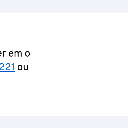
er em o
221
ou