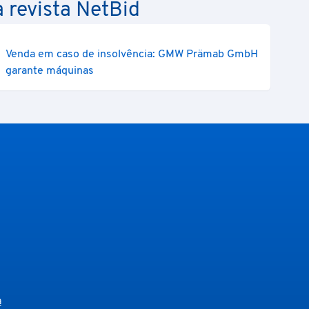
a revista NetBid
Venda em caso de insolvência: GMW Prämab GmbH
garante máquinas
a