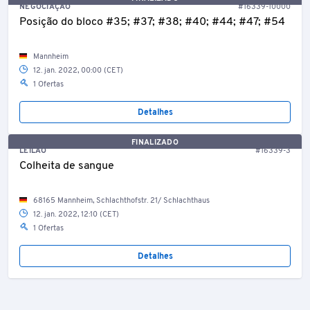
NEGOCIAÇÃO
#16339-10000
Posição do bloco #35; #37; #38; #40; #44; #47; #54
Mannheim
12. jan. 2022, 00:00 (CET)
1 Ofertas
Detalhes
FINALIZADO
LEILÃO
#16339-3
Colheita de sangue
68165 Mannheim, Schlachthofstr. 21/ Schlachthaus
12. jan. 2022, 12:10 (CET)
1 Ofertas
Detalhes