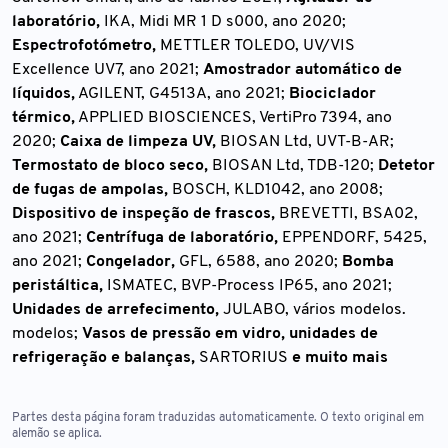
laboratório,
IKA, Midi MR 1 D s000, ano 2020;
Espectrofotómetro,
METTLER TOLEDO, UV/VIS
Excellence UV7, ano 2021;
Amostrador automático de
líquidos,
AGILENT, G4513A, ano 2021;
Biociclador
térmico,
APPLIED BIOSCIENCES, VertiPro 7394, ano
2020;
Caixa de limpeza UV,
BIOSAN Ltd, UVT-B-AR;
Termostato de bloco seco,
BIOSAN Ltd, TDB-120;
Detetor
de fugas de ampolas,
BOSCH, KLD1042, ano 2008;
Dispositivo de inspeção de frascos,
BREVETTI, BSA02,
ano 2021;
Centrífuga de laboratório,
EPPENDORF, 5425,
ano 2021;
Congelador,
GFL, 6588, ano 2020;
Bomba
peristáltica,
ISMATEC, BVP-Process IP65, ano 2021;
Unidades de arrefecimento,
JULABO, vários modelos.
modelos;
Vasos de pressão em vidro, unidades de
refrigeração e balanças,
SARTORIUS
e muito mais
Partes desta página foram traduzidas automaticamente. O texto original em
alemão se aplica.