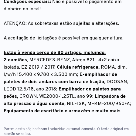
Condições especiais:
Não é possível o pagamento em
dinheiro no local!
ATENÇÃO: As sobretaxas estão sujeitas a alterações.
A aceitação de licitações é possível em qualquer altura.
Estão à venda cerca de 80 artigos, incluindo:
2 camiões,
MERCEDES-BENZ, Atego 821L 4x2 caixa
isolada, EZ 2019 / 2017;
Célula refrigerada,
ROMA, dim.
l/w/h 15.400 x 9.780 x 3.500 mm;
E-empilhador de
paletes de dois andares com barra de tração,
DOOSAN,
LEDD 12.5/18, ano 2018;
Empilhador de paletes para
peões,
CROWN, WE2000-1,25TL, ano 99;
Limpadora de
alta pressão a água quente,
NILFISK, MH4M-200/960FA;
Equipamento de escritório e armazém e muito mais
Partes desta página foram traduzidas automaticamente. O texto original em
alemão se aplica.