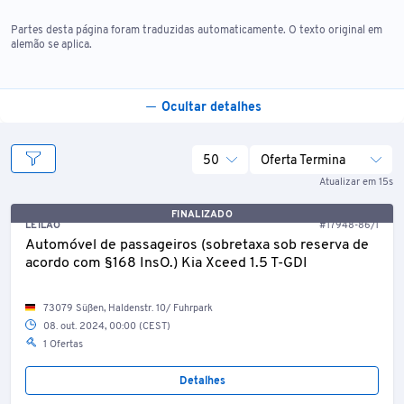
Partes desta página foram traduzidas automaticamente. O texto original em
alemão se aplica.
Ocultar detalhes
50
Oferta Termina
Atualizar em 15s
FINALIZADO
LEILÃO
#17948-86/1
Automóvel de passageiros (sobretaxa sob reserva de
acordo com §168 InsO.) Kia Xceed 1.5 T-GDI
73079 Süßen, Haldenstr. 10/ Fuhrpark
08. out. 2024, 00:00 (CEST)
1 Ofertas
Detalhes