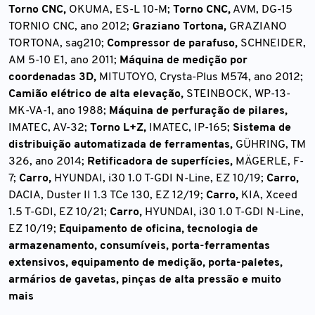
Torno CNC,
OKUMA, ES-L 10-M;
Torno CNC,
AVM, DG-15
TORNIO CNC, ano 2012;
Graziano Tortona,
GRAZIANO
TORTONA, sag210;
Compressor de parafuso,
SCHNEIDER,
AM 5-10 E1, ano 2011;
Máquina de medição por
coordenadas 3D,
MITUTOYO, Crysta-Plus M574, ano 2012;
Camião elétrico de alta elevação,
STEINBOCK, WP-13-
MK-VA-1, ano 1988;
Máquina de perfuração de pilares,
IMATEC, AV-32;
Torno L+Z,
IMATEC, IP-165;
Sistema de
distribuição automatizada de ferramentas,
GÜHRING, TM
326, ano 2014;
Retificadora de superfícies,
MÄGERLE, F-
7;
Carro,
HYUNDAI, i30 1.0 T-GDI N-Line, EZ 10/19;
Carro,
DACIA, Duster II 1.3 TCe 130, EZ 12/19;
Carro,
KIA, Xceed
1.5 T-GDI, EZ 10/21;
Carro,
HYUNDAI, i30 1.0 T-GDI N-Line,
EZ 10/19;
Equipamento de oficina, tecnologia de
armazenamento, consumíveis, porta-ferramentas
extensivos, equipamento de medição, porta-paletes,
armários de gavetas, pinças de alta pressão e muito
mais