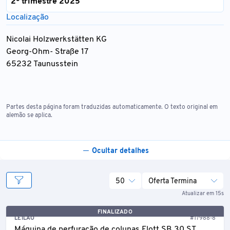
2º trimestre 2025
Localização
Nicolai Holzwerkstätten KG
Georg-Ohm- Straße 17
65232 Taunusstein
Partes desta página foram traduzidas automaticamente. O texto original em
alemão se aplica.
Ocultar detalhes
50
Oferta Termina
Atualizar em 15s
FINALIZADO
LEILÃO
#17988-8
Máquina de perfuração de colunas Flott SB 30 ST