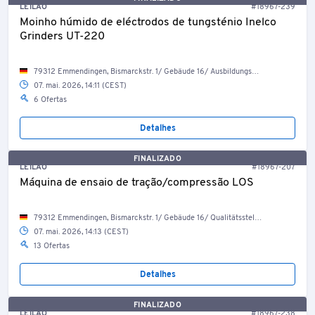
LEILÃO
#18967-239
Moinho húmido de eléctrodos de tungsténio Inelco
Grinders UT-220
79312 Emmendingen, Bismarckstr. 1/ Gebäude 16/ Ausbildungswerkstatt
07. mai. 2026, 14:11 (CEST)
6 Ofertas
Detalhes
FINALIZADO
LEILÃO
#18967-207
Máquina de ensaio de tração/compressão LOS
79312 Emmendingen, Bismarckstr. 1/ Gebäude 16/ Qualitätsstelle/ Messraum 1
07. mai. 2026, 14:13 (CEST)
13 Ofertas
Detalhes
FINALIZADO
LEILÃO
#18967-238