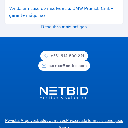
Venda em caso de insolvência: GMW Prämab GmbH
garante máquinas
Descubra mais artigos
+351 912 800 221
carrico@netbid.com
Revistas
Arquivos
Dados Jurídicos
Privacidade
Termos e condições
Ajuda