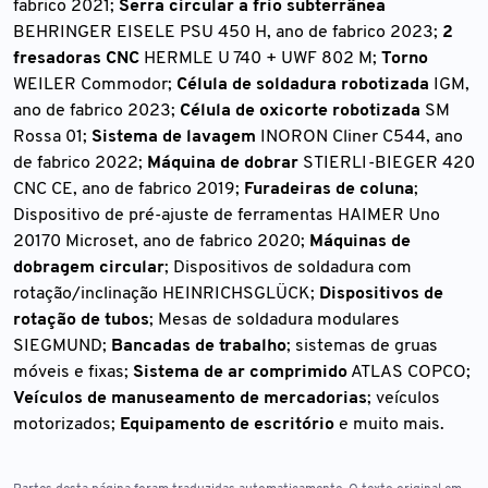
fabrico 2021;
Serra circular a frio subterrânea
BEHRINGER EISELE PSU 450 H, ano de fabrico 2023;
2
fresadoras CNC
HERMLE U 740 + UWF 802 M;
Torno
WEILER Commodor;
Célula de soldadura robotizada
IGM,
ano de fabrico 2023;
Célula de oxicorte robotizada
SM
Rossa 01;
Sistema de lavagem
INORON Cliner C544, ano
de fabrico 2022;
Máquina de dobrar
STIERLI-BIEGER 420
CNC CE, ano de fabrico 2019;
Furadeiras de coluna
;
Dispositivo de pré-ajuste de ferramentas HAIMER Uno
20170 Microset, ano de fabrico 2020;
Máquinas de
dobragem circular
; Dispositivos de soldadura com
rotação/inclinação HEINRICHSGLÜCK;
Dispositivos de
rotação de tubos
; Mesas de soldadura modulares
SIEGMUND;
Bancadas de trabalho
; sistemas de gruas
móveis e fixas;
Sistema de ar comprimido
ATLAS COPCO;
Veículos de manuseamento de mercadorias
; veículos
motorizados;
Equipamento de escritório
e muito mais.