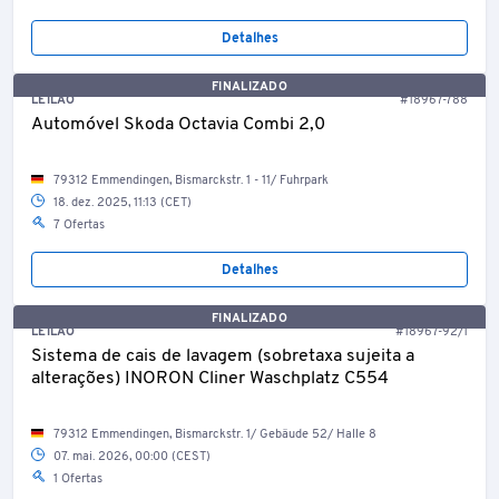
Detalhes
FINALIZADO
LEILÃO
#18967-788
Automóvel Skoda Octavia Combi 2,0
79312 Emmendingen, Bismarckstr. 1 - 11/ Fuhrpark
18. dez. 2025, 11:13 (CET)
7 Ofertas
Detalhes
FINALIZADO
LEILÃO
#18967-92/1
Sistema de cais de lavagem (sobretaxa sujeita a
alterações) INORON Cliner Waschplatz C554
79312 Emmendingen, Bismarckstr. 1/ Gebäude 52/ Halle 8
07. mai. 2026, 00:00 (CEST)
1 Ofertas