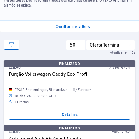
Partes desta página foram traduzidas automaticamente. O texto original em
alemão se aplica.
Ocultar detalhes
50
Oferta Termina
Atualizar em 15s
FINALIZADO
LEILÃO
#18967-773/1
Furgão Volkswagen Caddy Eco Profi
79312 Emmendingen, Bismarckstr. 1 - 11/ Fuhrpark
18. dez. 2025, 00:00 (CET)
1 Ofertas
Detalhes
FINALIZADO
LEILÃO
#18967-752