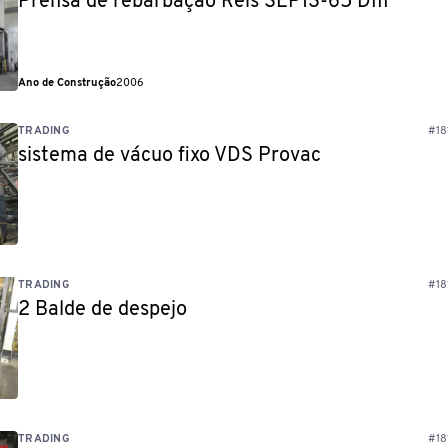
Prensa de rebarbação Reis SEP13-65 DIII
Ano de Construção
2006
TRADING
#18
sistema de vácuo fixo VDS Provac
TRADING
#18
2 Balde de despejo
TRADING
#18