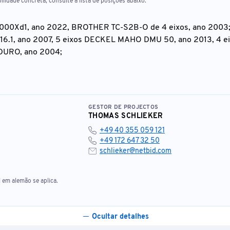
ilidade concreta, consulte a lista de posições abaixo.
00Xd1, ano 2022, BROTHER TC-S2B-O de 4 eixos, ano 2003
6.1, ano 2007, 5 eixos DECKEL MAHO DMU 50, ano 2013, 4 e
DURO, ano 2004;
95, WEILER Praktikant 160B, ano 2001;
CHARMILLES EDM Form 30, ano 2013;
Cut 20P, ano 2012;
GESTOR DE PROJECTOS
 de 1999 a 2018;
THOMAS SCHLIEKER
+49 40 355 059 121
Crysta-Apex S9168, ano 2013;
+49 172 647 32 50
a,
IDRA OL1300S, 13.250 kN;
schlieker@netbid.com
a,
3 BÜHLER, Evolution B120DS 12.000 kN + 4 BÜHLER, Evolu
 em alemão se aplica.
ÜHLER, Evolution 66D 6,600 kN;
ÜHLER, Evolution B53D 5,300 kN;
ESTOFEN;
Ocultar detalhes
00-4HD, ano de fabrico 2022;