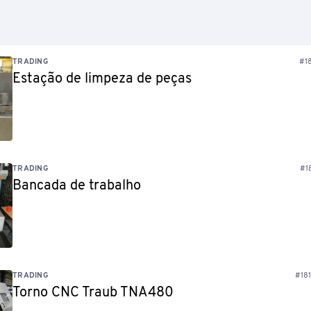
SCHLICK
eito imediato.
TRADING
#18
Estação de limpeza de peças
TRADING
#1
Bancada de trabalho
TRADING
#18
Torno CNC Traub TNA480