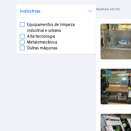
4 máquinas de jato sólido,
IEPCO, WALTER TROWAL, 
Atualizar em 15s
Indústrias
As propostas podem ser apresentadas em linha com ef
Equipamentos de limpeza
industrial e urbana
Alta tecnologia
Metalomecânica
Outras máquinas