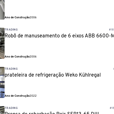
Ano de Construção
2006
TRADING
#18
Robô de manuseamento de 6 eixos ABB 6600
Ano de Construção
2006
TRADING
prateleira de refrigeração Weko Kühlregal
Ano de Construção
2022
TRADING
#18