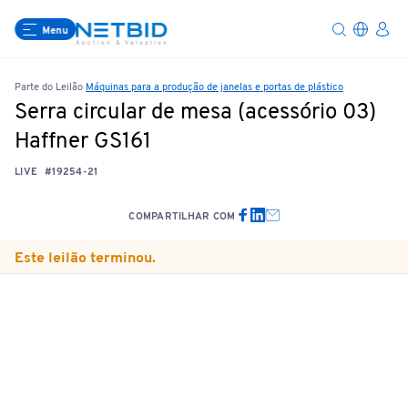
Menu
Parte do Leilão
Máquinas para a produção de janelas e portas de plástico
Serra circular de mesa (acessório 03)
Haffner GS161
LIVE
#19254-21
COMPARTILHAR COM
Este leilão terminou.