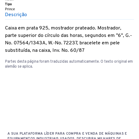
Tipo
Prince
Descrição
Caixa em prata 925, mostrador prateado. Mostrador,
parte superior do círculo das horas, segundos em "6", G.-
No. 07564/1343A, W.-No. 72237, bracelete em pele
substituída, na caixa, Inv. No. 60/87
Partes desta página foram traduzidas automaticamente. O texto original em
alemão se aplica.
A SUA PLATAFORMA LÍDER PARA COMPRA E VENDA DE MÁQUINAS E
EQUIPAMENTOS INDUSTRIAIS USADOS. DESCUBRA MILHARES DE