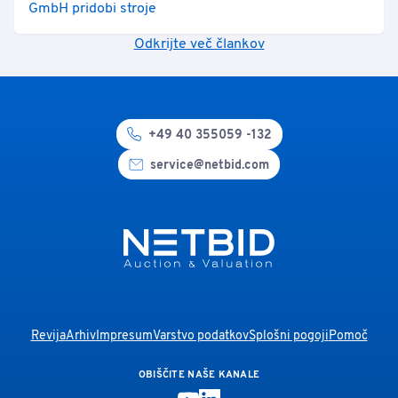
GmbH pridobi stroje
Odkrijte več člankov
+49 40 355059 -132
service@netbid.com
Revija
Arhiv
Impresum
Varstvo podatkov
Splošni pogoji
Pomoč
OBIŠČITE NAŠE KANALE