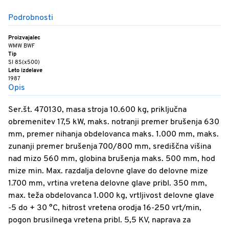
Podrobnosti
Proizvajalec
WMW BWF
Tip
SI 8S(x500)
Leto izdelave
1987
Opis
Ser.št. 470130, masa stroja 10.600 kg, priključna
obremenitev 17,5 kW, maks. notranji premer brušenja 630
mm, premer nihanja obdelovanca maks. 1.000 mm, maks.
zunanji premer brušenja 700/800 mm, središčna višina
nad mizo 560 mm, globina brušenja maks. 500 mm, hod
mize min. Max. razdalja delovne glave do delovne mize
1.700 mm, vrtina vretena delovne glave pribl. 350 mm,
max. teža obdelovanca 1.000 kg, vrtljivost delovne glave
-5 do + 30 °C, hitrost vretena orodja 16-250 vrt/min,
pogon brusilnega vretena pribl. 5,5 KV, naprava za