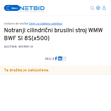
Meni
Sestavni del dražbe
Stroji za izdelavo zobnikov
Notranji cilindrični brusilni stroj WMW
BWF SI 8S(x500)
AUCTION
#13959-13
DELI Z
Ta dražba je zaključena.